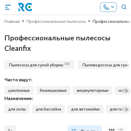
Главная
Профессиональные пылесосы
Профессиональные 
Профессиональные пылесосы
Cleanfix
182
Пылесосы для сухой уборки
Пылеводососы для сухой
Часто ищут:
циклонные
безмешковые
аккумуляторные
немец
Назначение:
для золы
для бассейна
для автомойки
для гости