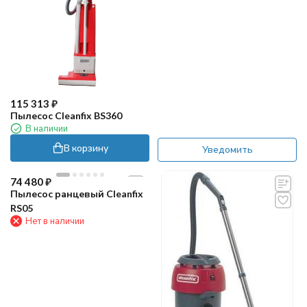
115 313
₽
Пылесос Cleanfix BS360
В наличии
В корзину
Уведомить
74 480
₽
Пылесос ранцевый Cleanfix
RS05
Нет в наличии