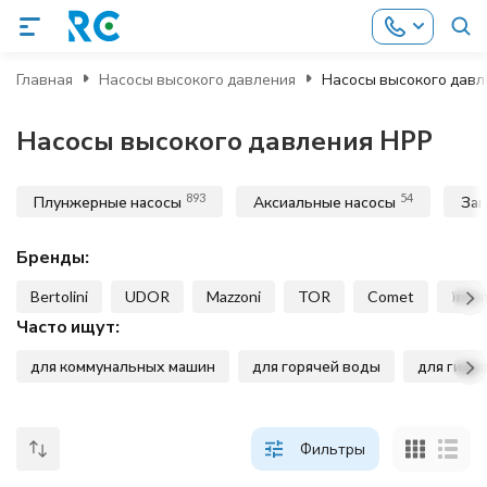
Главная
Насосы высокого давления
Насосы высокого давл
Насосы высокого давления HPP
893
54
Плунжерные насосы
Аксиальные насосы
Зап
Бренды:
Bertolini
UDOR
Mazzoni
TOR
Comet
Inte
Часто ищут:
для коммунальных машин
для горячей воды
для гидр
Фильтры