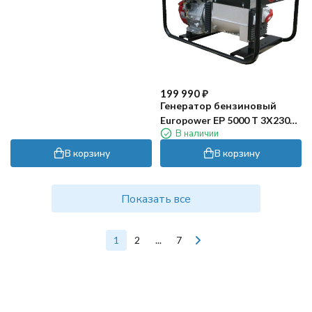
199 990
₽
Генератор бензиновый
Europower ЕР 5000 T 3X230V
В наличии
(для ж/д)
В корзину
В корзину
Показать все
1
2
...
7