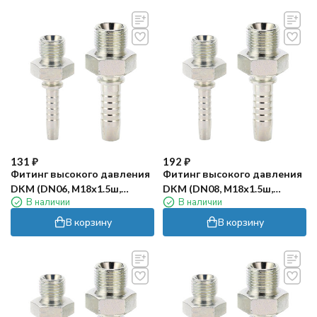
131
₽
192
₽
Фитинг высокого давления
Фитинг высокого давления
DKM (DN06, М18х1.5ш,
DKM (DN08, М18х1.5ш,
В наличии
В наличии
оцинк) Robin
оцинк) Robin
В корзину
В корзину