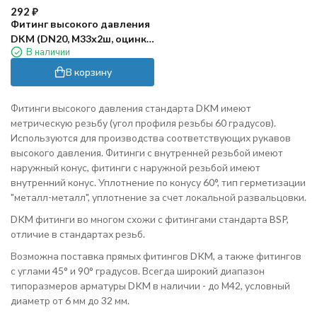
292
₽
Фитинг высокого давления
DKM (DN20, М33х2ш, оцинк)
В наличии
Robin
В корзину
Фитинги высокого давления стандарта DKM имеют
метрическую резьбу (угол профиля резьбы 60 градусов).
Используются для производства соответствующих рукавов
высокого давления. Фитинги с внутренней резьбой имеют
наружный конус, фитинги с наружной резьбой имеют
внутренний конус. Уплотнение по конусу 60°, тип герметизации
"металл-металл", уплотнение за счет локальной развальцовки.
DKM фитинги во многом схожи с фитингами стандарта BSP,
отличие в стандартах резьб.
Возможна поставка прямых фитингов DKM, а также фитингов
с углами 45° и 90° градусов. Всегда широкий диапазон
типоразмеров арматуры DKM в наличии - до М42, условный
диаметр от 6 мм до 32 мм.