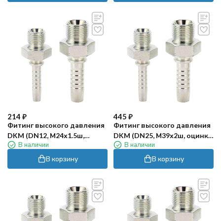
214
₽
445
₽
Фитинг высокого давления
Фитинг высокого давления
DKM (DN12, М24х1.5ш,
DKM (DN25, М39х2ш, оцинк)
В наличии
В наличии
оцинк) Robin
Robin
В корзину
В корзину