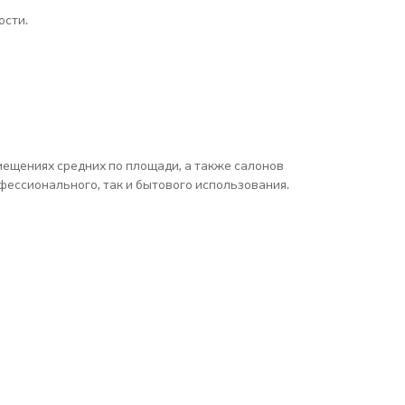
ости.
мещениях средних по площади, а также салонов
фессионального, так и бытового использования.