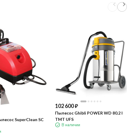
102 600
₽
Пылесос Ghibli POWER WD 80.2 I
TMT UFS
лесос SuperClean SC
В наличии
и