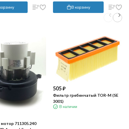
корзину
В корзину
505
₽
Фильтр гребенчатый TOR-M (SE
3001)
В наличии
мотор 711305.240