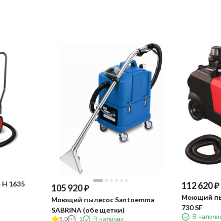
 H 1635
112 620
₽
105 920
₽
Моющий пы
Моющий пылесос Santoemma
730 SF
SABRINA (обе щетки)
В наличи
5.0
1
В наличии