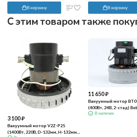
В корзину
В корзину
C этим товаром также пок
11 650
₽
Вакуумный мотор BT0
(400Вт, 24В, 2-стад) Be
В наличии
3 100
₽
Вакуумный мотор V2Z-P25
(1400Вт, 220В, D-132мм, H-132мм)