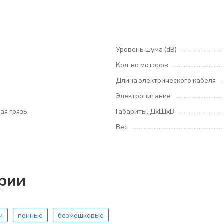
Уровень шума (dB)
Кол-во моторов
Длина электрического кабеля
Электропитание
ая грязь
Габариты, ДхШхВ
Вес
ории
и
пенные
безмешковые