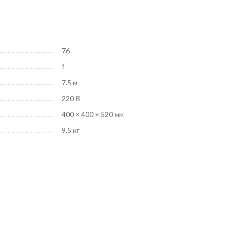
76
1
7.5 м
220 В
400 × 400 × 520 мм
9.5 кг