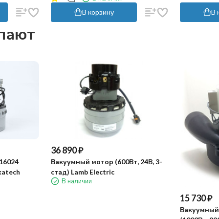
В корзину
В 
упают
36 890
₽
16024
Вакуумный мотор (600Вт, 24В, 3-
katech
стад) Lamb Electric
В наличии
15 730
₽
Вакуумный 