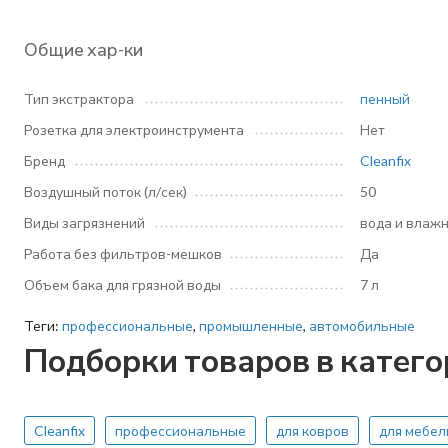
Общие хар-ки
Тип экстрактора
пенный
Розетка для электроинструмента
Нет
Бренд
Cleanfix
Воздушный поток (л/сек)
50
Виды загрязнений
вода и влажн
Работа без фильтров-мешков
Да
Объем бака для грязной воды
7 л
Теги:
профессиональные
,
промышленные
,
автомобильные
Подборки товаров в катег
Cleanfix
профессиональные
для ковров
для мебел