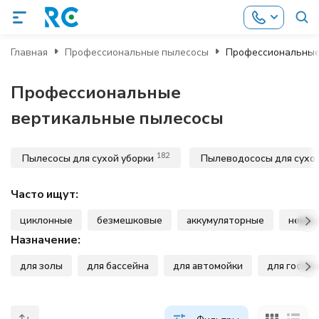
Главная
Профессиональные пылесосы
Профессиональные
Профессиональные
вертикальные пылесосы
182
Пылесосы для сухой уборки
Пылеводососы для сухой
Часто ищут:
циклонные
безмешковые
аккумуляторные
немец
Назначение:
для золы
для бассейна
для автомойки
для гости