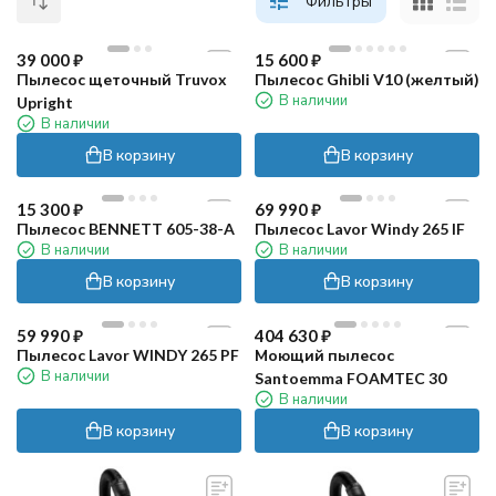
Фильтры
39 000
₽
15 600
₽
Пылесос щеточный Truvox
Пылесос Ghibli V10 (желтый)
В наличии
Upright
В наличии
В корзину
В корзину
15 300
₽
69 990
₽
Пылесос BENNETT 605-38-A
Пылесос Lavor Windy 265 IF
В наличии
В наличии
В корзину
В корзину
59 990
₽
404 630
₽
Пылесос Lavor WINDY 265 PF
Моющий пылесос
В наличии
Santoemma FOAMTEC 30
В наличии
В корзину
В корзину