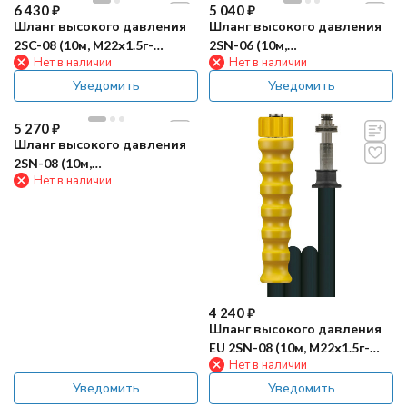
6 430
₽
5 040
₽
Шланг высокого давления
Шланг высокого давления
2SC-08 (10м, М22х1.5г-
2SN-06 (10м,
Нет в наличии
Нет в наличии
штуцер11) R+M
2хМ22х1.5гEASY!Lock) TOR
Уведомить
Уведомить
5 270
₽
Шланг высокого давления
2SN-08 (10м,
Нет в наличии
2хМ22х1.5гEASY!Lock) TOR
4 240
₽
Шланг высокого давления
EU 2SN-08 (10м, М22х1.5г-
Нет в наличии
штуцер11) R+M
Уведомить
Уведомить