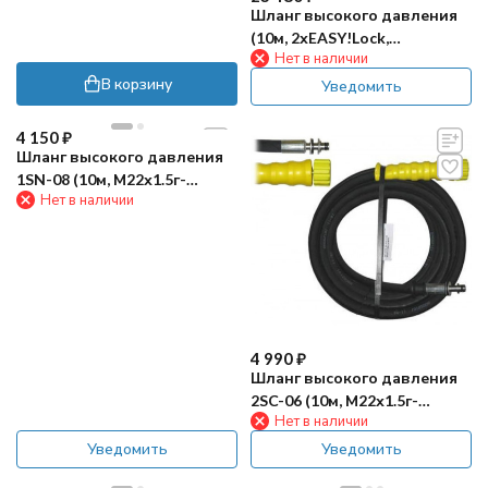
Шланг высокого давления
(10м, 2хEASY!Lock,
Нет в наличии
ANTI!Twist) Karcher
В корзину
Уведомить
4 150
₽
Шланг высокого давления
1SN-08 (10м, М22х1.5г-
Нет в наличии
штуцер11) R+M
4 990
₽
Шланг высокого давления
2SC-06 (10м, М22х1.5г-
Нет в наличии
штуцер10) R+M
Уведомить
Уведомить