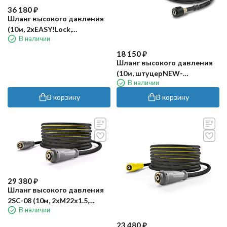
36 180
₽
Шланг высокого давления
(10м, 2хEASY!Lock,
В наличии
ANTI!Twist, Longlife) Karcher
18 150
₽
Шланг высокого давления
(10м, штуцерNEW-
В наличии
байонетNEW) Karcher
В корзину
В корзину
29 380
₽
Шланг высокого давления
2SC-08 (10м, 2хМ22х1.5,
В наличии
Longlife) Karcher
23 480
₽