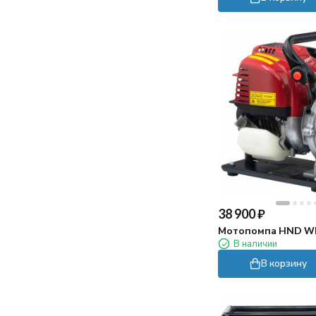
38 900
₽
Мотопомпа HND WP
В наличии
В корзину