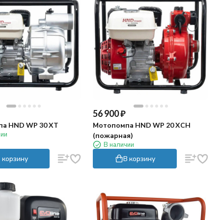
56 900
₽
а HND WP 30 XT
Мотопомпа HND WP 20 XСH
чии
(пожарная)
В наличии
 корзину
В корзину