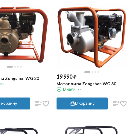
19 990
₽
а Zongshen WG 20
Мотопомпа Zongshen WG 30
чии
В наличии
 корзину
В корзину