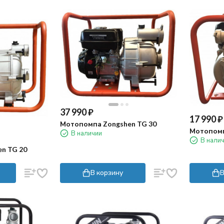
37 990
₽
17 990
₽
Мотопомпа Zongshen TG 30
Мотопомп
В наличии
В нали
n TG 20
В корзину
В