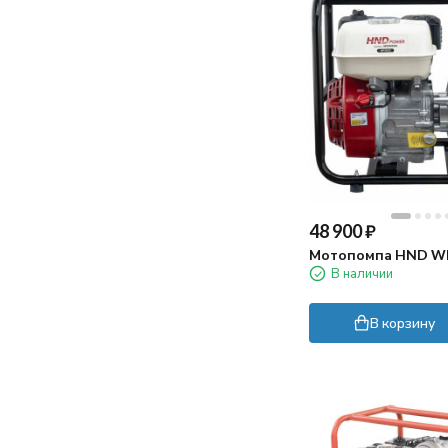
48 900
₽
Мотопомпа HND WP
В наличии
В корзину