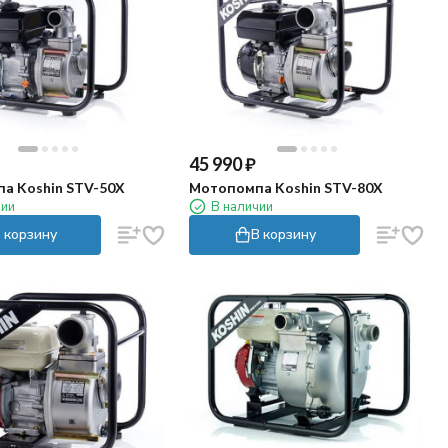
45 990
₽
а Koshin STV-50X
Мотопомпа Koshin STV-80X
чии
В наличии
 корзину
В корзину