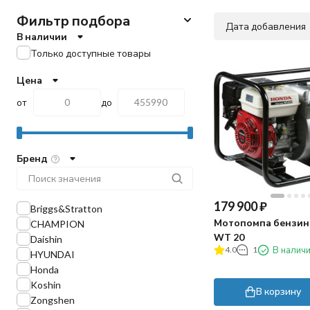
Фильтр подбора
Дата добавления
В наличии
Только доступные товары
Цена
от
до
Бренд
179 900
₽
Briggs&Stratton
Мотопомпа бензин
CHAMPION
WT 20
Daishin
4.0
1
В налич
HYUNDAI
Honda
Koshin
В корзину
Zongshen