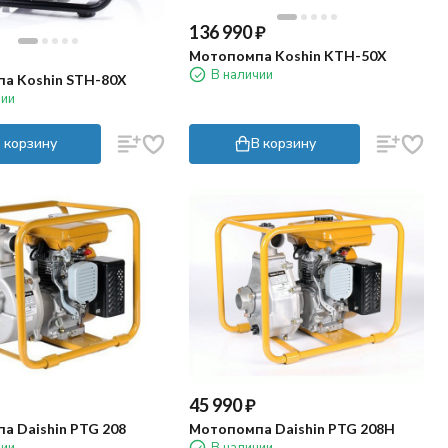
136 990
₽
Мотопомпа Koshin KTH-50X
В наличии
а Koshin STH-80X
чии
 корзину
В корзину
45 990
₽
а Daishin PTG 208
Мотопомпа Daishin PTG 208H
чии
В наличии