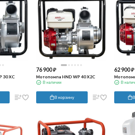
76 900
₽
62 900
₽
 30 XC
Мотопомпа HND WP 40 X2C
Мотопомп
В наличии
В нали
В корзину
В