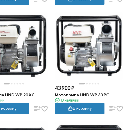
43 900
₽
а HND WP 20 XC
Мотопомпа HND WP 30 PC
чии
В наличии
 корзину
В корзину