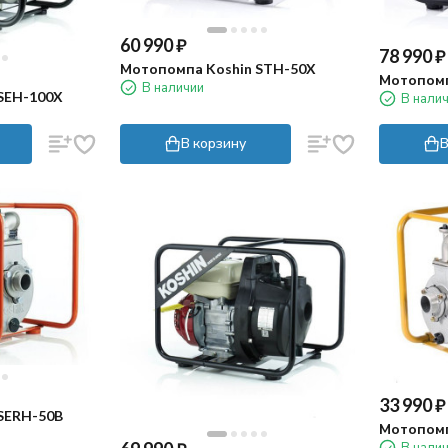
60 990
₽
78 990
₽
Мотопомпа Koshin STH-50X
Мотопомп
В наличии
SEH-100X
В нали
В корзину
В
33 990
₽
SERH-50B
Мотопомп
В нали