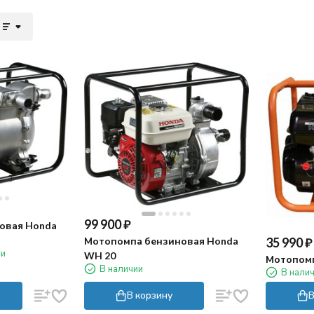
99 900
₽
овая Honda
35 990
₽
Мотопомпа бензиновая Honda
ии
WH 20
Мотопомп
В наличии
В нали
В корзину
В