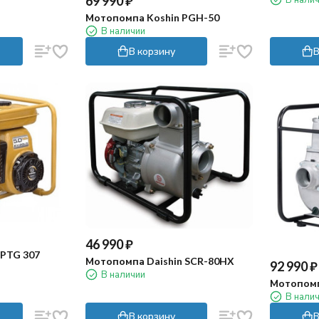
69 990
₽
Мотопомпа Koshin PGH-50
В наличии
В корзину
В
46 990
₽
 PTG 307
Мотопомпа Daishin SCR-80HX
92 990
₽
В наличии
Мотопомп
В нали
В корзину
В