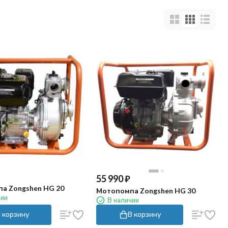
55 990
₽
а Zongshen HG 20
Мотопомпа Zongshen HG 30
чии
В наличии
 корзину
В корзину