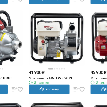
41 900
₽
45 900
₽
 10 XC
Мотопомпа HND WP 20 PC
Мотопомп
В наличии
В нали
В корзину
В