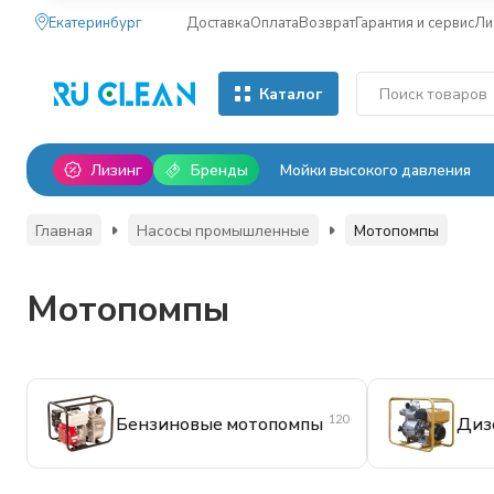
Екатеринбург
Доставка
Оплата
Возврат
Гарантия и сервис
Ли
Каталог
Лизинг
Бренды
Мойки высокого давления
Главная
Насосы промышленные
Мотопомпы
Мотопомпы
120
Бензиновые мотопомпы
Диз