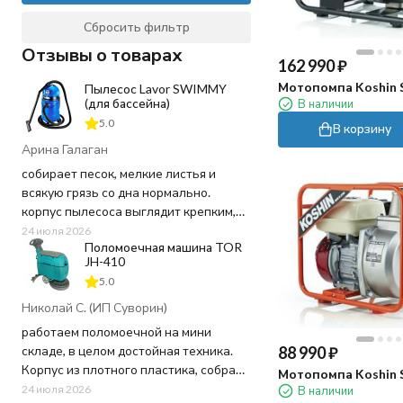
Сбросить фильтр
Отзывы о товарах
162 990
₽
Мотопомпа Koshin 
Пылесос Lavor SWIMMY
(для бассейна)
В наличии
5.0
В корзину
Арина Галаган
собирает песок, мелкие листья и
всякую грязь со дна нормально.
корпус пылесоса выглядит крепким,
пластик не "хлипкий", а шланг
24 июля 2026
Поломоечная машина TOR
достаточно длинный, не пришлось
JH-410
ничего докупать. Используем для
5.0
чистки бассейна 20 кв.м. в частном
доме - хватает мощности и длины
Николай С. (ИП Суворин)
шнура.
работаем поломоечной на мини
88 990
₽
складе, в целом достойная техника.
Заказ оформили быстро, в магазине
Корпус из плотного пластика, собран
Мотопомпа Koshin 
перезвонили почти сразу, уточнили
на совесть - ничего не люфтит и не
24 июля 2026
В наличии
пару моментов по доставке. Привезли