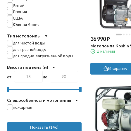
Китай
Япония
США
Южная Корея
Тип мотопомпы
36 990
₽
для чистой воды
Мотопомпа Koshin 
для грязной воды
В наличии
для средне-загрязненной воды
Высота подъема (м)
В корзину
от
до
Спец.особенности мотопомпы
пожарная
Показать