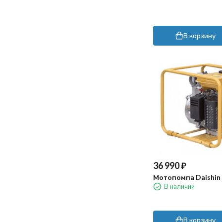
скрипит при работе. Щетка крутится
в обещанный день, упаковка была
быстро, грязь оттирает хорошо, но вот
целая, внутри все на месте.
шнур питания коротковат, приходится
через удлинитель работать.
В корзину
Пока использовали несколько раз -
впечатления хорошие. Конечно если
на дне прям много крупного мусора, то
лучше сначала собрать его сачком))
36 990
₽
Мотопомпа Daishin
В наличии
В корзину