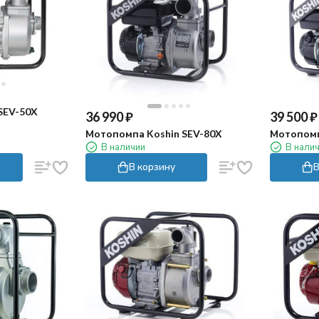
SEV-50X
36 990
₽
39 500
₽
Мотопомпа Koshin SEV-80X
Мотопомп
В наличии
В нали
В корзину
В