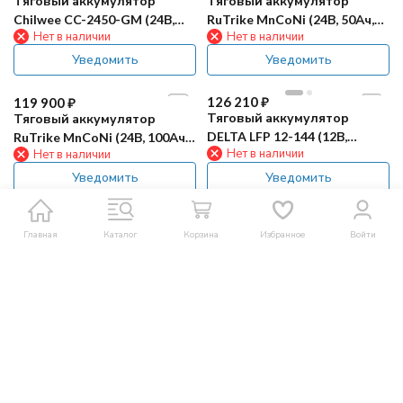
Тяговый аккумулятор
Тяговый аккумулятор
Chilwee CC-2450-GM (24В,
RuTrike MnCoNi (24В, 50Ач,
Нет в наличии
Нет в наличии
50Ач, Li-Ion)
Li)
Уведомить
Уведомить
126 210
₽
119 900
₽
Тяговый аккумулятор
Тяговый аккумулятор
DELTA LFP 12-144 (12В,
RuTrike MnCoNi (24В, 100Ач,
Нет в наличии
Нет в наличии
144Ач, Li-ion)
Li)
Уведомить
Уведомить
Показать все
Главная
Каталог
Корзина
Избранное
Войти
1
2