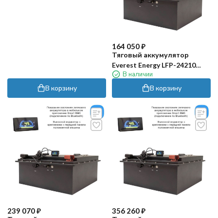
164 050
₽
Тяговый аккумулятор
Everest Energy LFP-24210
В наличии
PRO (24В, 210Ач, LiFePO4)
В корзину
В корзину
239 070
₽
356 260
₽