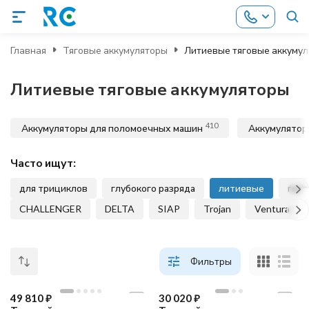
Главная
Тяговые аккумуляторы
Литиевые тяговые аккуму
Литиевые тяговые аккумуляторы
410
Аккумуляторы для поломоечных машин
Аккумулятор
Часто ищут:
для трициклов
глубокого разряда
литиевые
гел
CHALLENGER
DELTA
SIAP
Trojan
Ventura
Фильтры
49 810
₽
30 020
₽