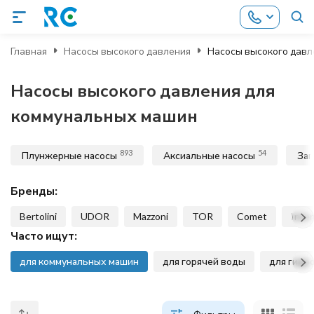
Главная
Насосы высокого давления
Насосы высокого давл
Насосы высокого давления для
коммунальных машин
893
54
Плунжерные насосы
Аксиальные насосы
Зап
Бренды:
Bertolini
UDOR
Mazzoni
TOR
Comet
Inte
Часто ищут:
для коммунальных машин
для горячей воды
для гидр