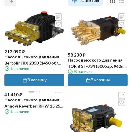
Фильтры
212 090
₽
58 230
₽
Насос высокого давления
Насос высокого давления
Bertolini RX 2350 (1450 об/
TOR B ST-734 (500бар, 960л/
В наличии
мин)
В наличии
ч)
В корзину
В корзину
41 410
₽
Насос высокого давления
Annovi Reverberi RHW 15.25H
В наличии
N DX (250бар, 15л/мин,
горяч. вода)