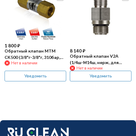
1 800
₽
8 140
₽
Обратный клапан MTM
Обратный клапан V2A
CK500 (3/8"г-3/8"г, 310бар,
(1/4ш-М14ш, нерж, для
Нет в наличии
40л/мин, лат)
Нет в наличии
ST163-168)
Уведомить
Уведомить