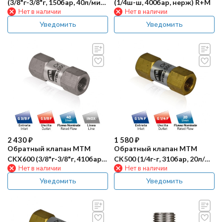
(3/8"г-3/8"г, 150бар, 40л/мин,
(1/4ш-ш, 400бар, нерж) R+M
Нет в наличии
Нет в наличии
лат)
Уведомить
Уведомить
2 430
₽
1 580
₽
Обратный клапан MTM
Обратный клапан MTM
CKX600 (3/8"г-3/8"г, 410бар,
CK500 (1/4г-г, 310бар, 20л/
Нет в наличии
Нет в наличии
40л/мин, нерж)
мин, лат)
Уведомить
Уведомить