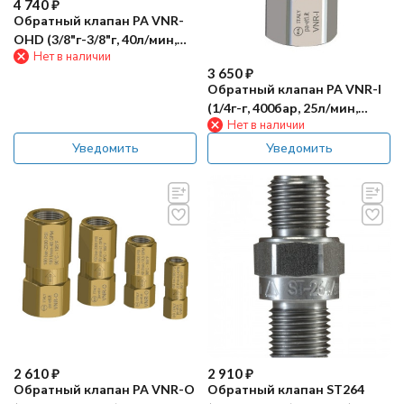
4 740
₽
Обратный клапан PA VNR-
OHD (3/8"г-3/8"г, 40л/мин,
Нет в наличии
280бар, лат)
3 650
₽
Обратный клапан PA VNR-I
(1/4г-г, 400бар, 25л/мин,
Нет в наличии
нерж, EPDM)
Уведомить
Уведомить
2 610
₽
2 910
₽
Обратный клапан PA VNR-O
Обратный клапан ST264