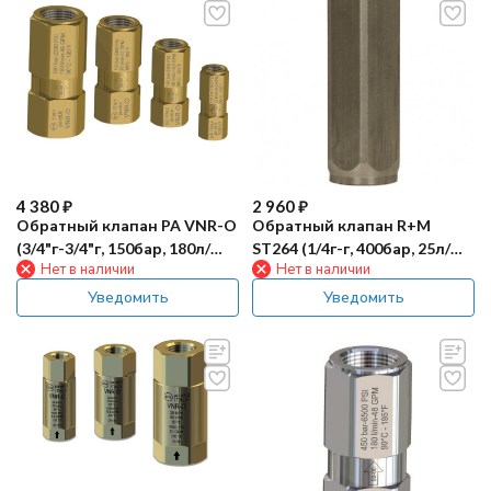
4 380
₽
2 960
₽
Обратный клапан PA VNR-O
Обратный клапан R+M
(3/4"г-3/4"г, 150бар, 180л/
ST264 (1/4г-г, 400бар, 25л/
Нет в наличии
Нет в наличии
мин, лат)
мин, нерж)
Уведомить
Уведомить