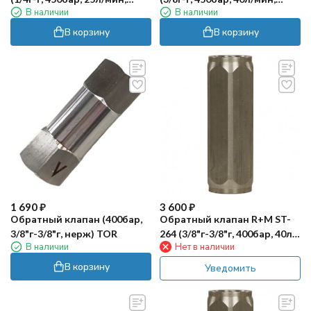
В наличии
В наличии
DN06, нерж) RC
DN08, нерж) RC
В корзину
В корзину
1 690
₽
3 600
₽
Обратный клапан (400бар,
Обратный клапан R+M ST-
3/8"г-3/8"г, нерж) TOR
264 (3/8"г-3/8"г, 400бар, 40л/
В наличии
Нет в наличии
мин, нерж)
В корзину
Уведомить