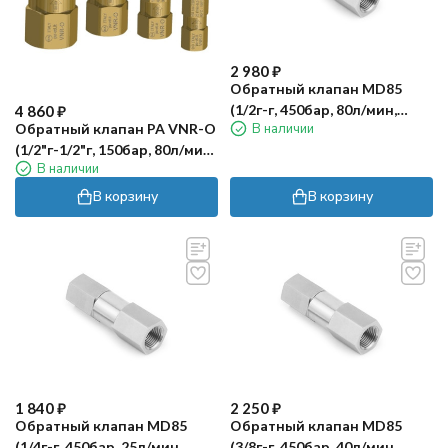
2 980
₽
Обратный клапан MD85
(1/2г-г, 450бар, 80л/мин,
4 860
₽
В наличии
Обратный клапан PA VNR-O
DN10, нерж) RC
(1/2"г-1/2"г, 150бар, 80л/мин,
В наличии
лат)
В корзину
В корзину
1 840
₽
2 250
₽
Обратный клапан MD85
Обратный клапан MD85
(1/4г-г, 450бар, 25л/мин,
(3/8г-г, 450бар, 40л/мин,