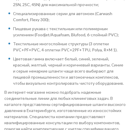
2SN, 2SC, 4SN) для максимальной прочности;
Специализированные серии для автомоек (Carwash
Comfort, Flexy 300);
Пищевые рукава с текстильным или полимерным
усилением (Foodjet/Aquafoam, Blufood, 6-слойный PVC);
Текстильные многослойные структуры (3 оплетки
PVC+PF+PVC, 4 оплетки PVC+2PF+TPU, Polya, R+M 1).
Цветовая гамма включает белый, синий, зеленый,
красный, желтый, черный и коричневый варианты. Синие
и серые немаркие шланги чаще всего выбирают для
пищевой промышленности и автомоечных комплексов,
чтобы визуально контролировать чистоту оборудования.
В интернет-магазине можно подобрать надежные
соединительные линии для любых клининговых задач. В
каталоге представлены сертифицированные шланги высокого
давления в Екатеринбурге, изготовленные из износостойких
материалов. Специалисты компании предоставляют
квалифицированные консультации по выбору компонентов,
помогая найти комплектующие с учетом специфики вашего