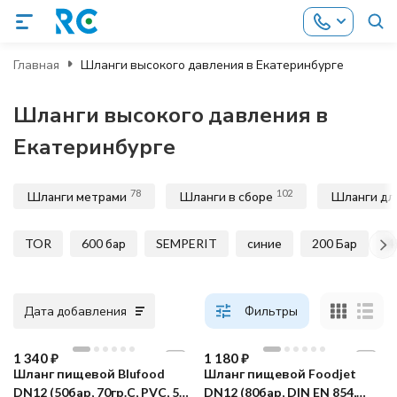
Главная
Шланги высокого давления в Екатеринбурге
Шланги высокого давления в
Екатеринбурге
78
102
Шланги метрами
Шланги в сборе
Шланги дл
TOR
600 бар
SEMPERIT
синие
200 Бар
4
Дата добавления
Фильтры
1 340
₽
1 180
₽
Шланг пищевой Blufood
Шланг пищевой Foodjet
DN12 (50бар, 70гр.С, PVC, 5-
DN12 (80бар, DIN EN 854,