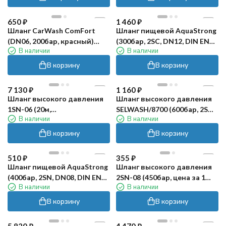
650
₽
1 460
₽
Шланг CarWash ComFort
Шланг пищевой AquaStrong
(DN06, 200бар, красный)
(300бар, 2SC, DN12, DIN EN
В наличии
В наличии
R+M
853, м.пог.)
В корзину
В корзину
7 130
₽
1 160
₽
Шланг высокого давления
Шланг высокого давления
1SN-06 (20м,
SELWASH/8700 (600бар, 2SN,
В наличии
В наличии
2хМ22х1.5гEASY!Lock) TOR
DN08, DIN EN 857, м.пог.)
В корзину
В корзину
510
₽
355
₽
Шланг пищевой AquaStrong
Шланг высокого давления
(400бар, 2SN, DN08, DIN EN
2SN-08 (450бар, цена за 1
В наличии
В наличии
853, м.пог.)
метр) TOR CF
В корзину
В корзину