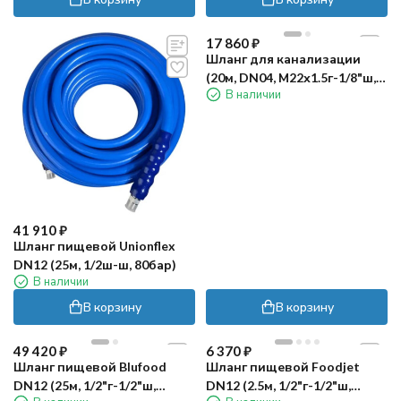
17 860
₽
Шланг для канализации
(20м, DN04, М22х1.5г-1/8"ш,
В наличии
300бар) R+M
41 910
₽
Шланг пищевой Unionflex
DN12 (25м, 1/2ш-ш, 80бар)
В наличии
В корзину
В корзину
49 420
₽
6 370
₽
Шланг пищевой Blufood
Шланг пищевой Foodjet
DN12 (25м, 1/2"г-1/2"ш,
DN12 (2.5м, 1/2"г-1/2"ш,