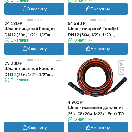
В наличии
В наличии
50бар)
80бар)
В корзину
В корзину
24 130
₽
54 580
₽
Шланг пищевой Foodjet
Шланг пищевой Foodjet
DN12 (20м, 1/2"г-1/2"ш,
DN12 (50м, 1/2"г-1/2"ш,
В наличии
В наличии
80бар)
80бар)
В корзину
В корзину
29 200
₽
Шланг пищевой Foodjet
DN12 (25м, 1/2"г-1/2"ш,
В наличии
80бар)
4 900
₽
Шланг высокого давления
2SN-08 (20м, М22х1.5г-г) TOR
В наличии
CF
В корзину
В корзину