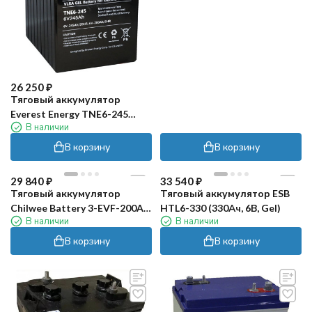
26 250
₽
Тяговый аккумулятор
Everest Energy TNE6-245
В наличии
(200Ач, 6В, Gel)
В корзину
В корзину
29 840
₽
33 540
₽
Тяговый аккумулятор
Тяговый аккумулятор ESB
Chilwee Battery 3-EVF-200A
HTL6-330 (330Ач, 6В, Gel)
В наличии
В наличии
(6В, 226А/ч)
В корзину
В корзину