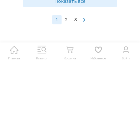
В корзину
В корзину
30 930
₽
35 060
₽
Тяговый аккумулятор
Тяговый аккумулятор
Ventura FTT 06 180 (6В,
Ventura FTT 06 210 (6В,
В наличии
В наличии
180Ач, WET)
210Ач, WET)
В корзину
В корзину
Главная
Каталог
Корзина
Избранное
Войти
Показать все
1
2
3
Интернет-магазин оборудования и комплектующих для мойки и