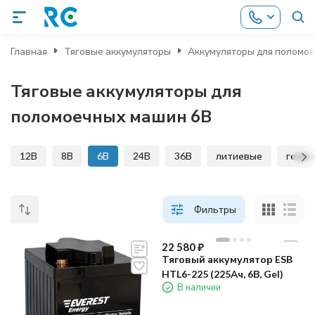
Главная
Тяговые аккумуляторы
Аккумуляторы для поломо
Тяговые аккумуляторы для
поломоечных машин 6В
12В
8В
6В
24В
36В
литиевые
гелев
Фильтры
22 580
₽
Тяговый аккумулятор ESB
HTL6-225 (225Ач, 6В, Gel)
В наличии