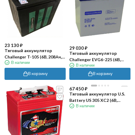
23 130
₽
29 030
₽
Тяговый аккумулятор
Тяговый аккумулятор
Challenger T-105 (6В, 208Ач,
Challenger EVG6-225 (6В,
В наличии
Acid)
В наличии
215Ач, Gel)
В корзину
В корзину
67 450
₽
Тяговый аккумулятор U.S.
Battery US 305 XC2 (6В,
В наличии
261Ач, кислота)