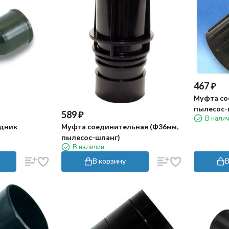
467
₽
Муфта со
пылесос-
589
₽
В нали
дник
Муфта соединительная (Ф36мм,
пылесос-шланг)
В наличии
В корзину
В