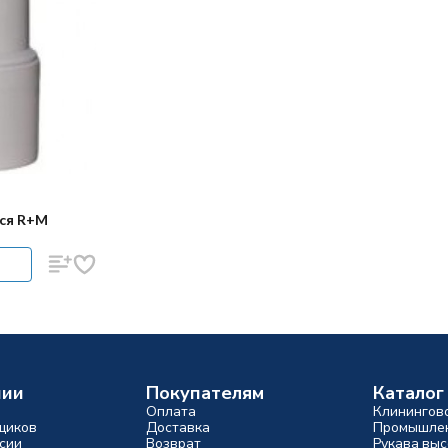
ся R+M
нии
Покупателям
Каталог
Оплата
Клинингов
щиков
Доставка
Промышлен
сии
Возврат
Рукава выс