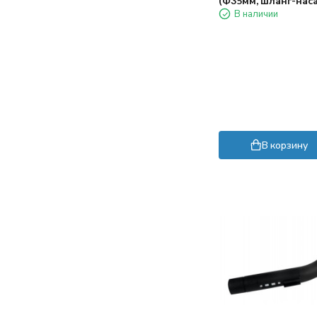
(Ф35мм, шланг-нас
шнур питания коротковат, приходится
В наличии
через удлинитель работать.
Пока использовали несколько раз -
впечатления хорошие. Конечно если
на дне прям много крупного мусора, то
лучше сначала собрать его сачком))
В корзину