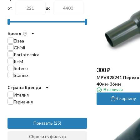
от
до
Бренд
Elsea
Ghibli
Portotecnica
R+M
Soteco
300
₽
Starmix
MPVR28241 Перехо
40мм-36мм
Страна бренда
В наличии
Италия
В корзину
Германия
Показать
Сбросить фильтр