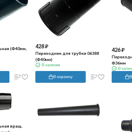
428
₽
ьная (Ф40мм,
426
₽
Переходник для трубки 06388
Переходн
(Ф40мм)
Ф36мм
В наличии
В нали
В корзину
В
ьная вращ.