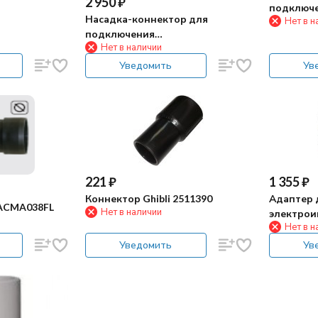
2 950
₽
подключ
Насадка-коннектор для
Нет в н
электрои
подключения
размерна
Нет в наличии
электроинструмента (Ф35мм,
L=200мм)
Уведомить
Ув
221
₽
1 355
₽
Коннектор Ghibli 2511390
Адаптер 
 ACMA038FL
Нет в наличии
электроин
Нет в н
2511392 (D
Уведомить
Ув