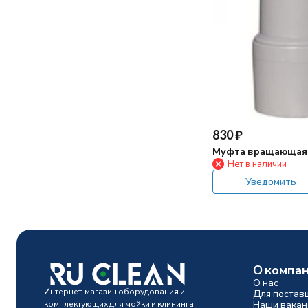
830
₽
Муфта вращающая
Нет в наличии
Уведомить
О компа
О нас
Интернет-магазин оборудования и
Для постав
комплектующих для мойки и клининга
Наши вакан