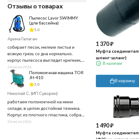
Отзывы о товарах
Пылесос Lavor SWIMMY
(для бассейна)
5.0
Арина Галаган
1 370
₽
собирает песок, мелкие листья и
Муфта соединител
всякую грязь со дна нормально.
шланг-шланг)
корпус пылесоса выглядит крепким,
В наличии
пластик не "хлипкий", а шланг
24 июля 2026
Поломоечная машина TOR
достаточно длинный, не пришлось
JH-410
ничего докупать. Используем для
В корзину
5.0
чистки бассейна 20 кв.м. в частном
доме - хватает мощности и длины
Николай С. (ИП Суворин)
шнура.
работаем поломоечной на мини
складе, в целом достойная техника.
Заказ оформили быстро, в магазине
Корпус из плотного пластика, собран
перезвонили почти сразу, уточнили
на совесть - ничего не люфтит и не
24 июля 2026
1 490
₽
пару моментов по доставке. Привезли
скрипит при работе. Щетка крутится
в обещанный день, упаковка была
Муфта соединител
быстро, грязь оттирает хорошо, но вот
целая, внутри все на месте.