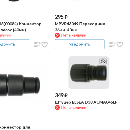
295
₽
8(00084) Коннектор
MPVR43049 Переходник
лесос (40мм)
36мм-40мм
аличии
Нет в наличии
едомить
Уведомить
349
₽
Штуцер ELSEA D38 ACMA045LF
Нет в наличии
коннектор для