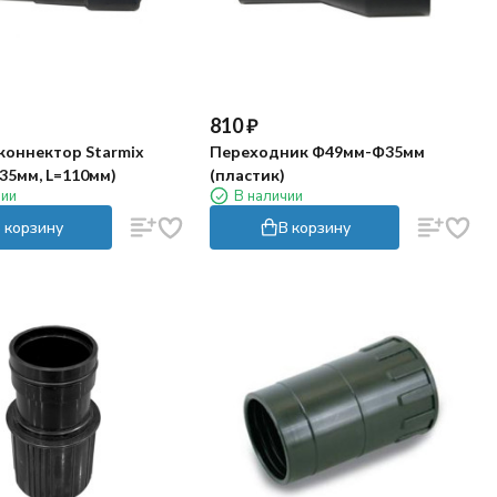
810
₽
коннектор Starmix
Переходник Ф49мм-Ф35мм
35мм, L=110мм)
(пластик)
чии
В наличии
 корзину
В корзину