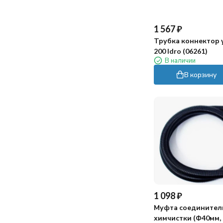
1 567
₽
Трубка коннектор 
200 Idro (06261)
В наличии
В корзину
1 098
₽
Муфта соединител
химчистки (Ф40мм,