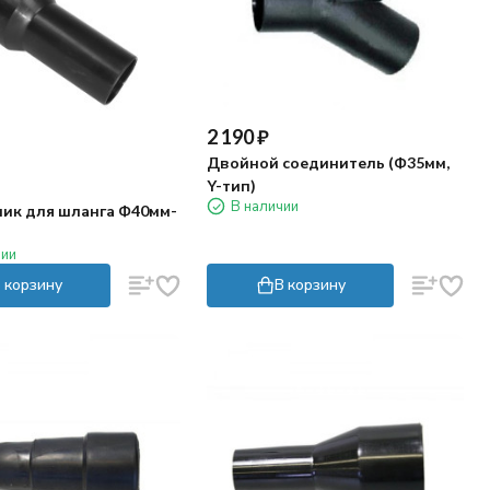
2 190
₽
Двойной соединитель (Ф35мм,
Y-тип)
В наличии
ик для шланга Ф40мм-
чии
 корзину
В корзину