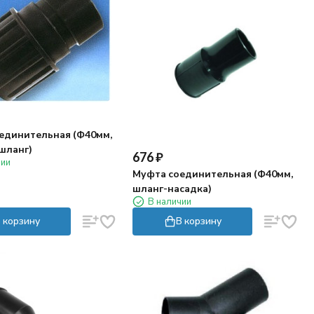
единительная (Ф40мм,
шланг)
676
₽
чии
Муфта соединительная (Ф40мм,
шланг-насадка)
В наличии
 корзину
В корзину