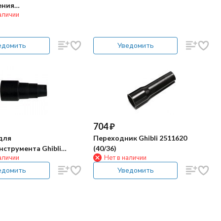
ения
аличии
нструмента 2-х
я (Ф35мм, L=110мм)
едомить
Уведомить
704
₽
для
Переходник Ghibli 2511620
струмента Ghibli
(40/36)
аличии
Нет в наличии
.29 Х)
едомить
Уведомить