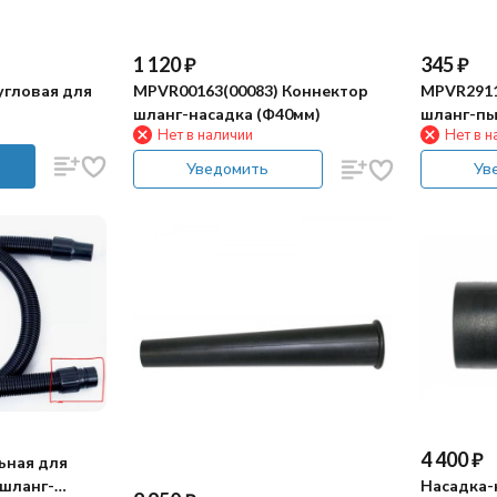
1 120
₽
345
₽
угловая для
MPVR00163(00083) Коннектор
MPVR2911
шланг-насадка (Ф40мм)
шланг-пы
Нет в наличии
Нет в н
Уведомить
Ув
4 400
₽
ьная для
Насадка-
 шланг-