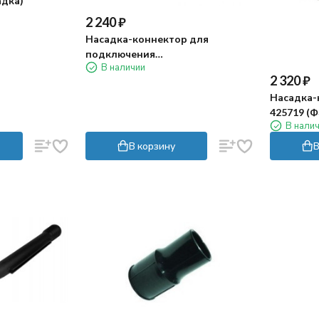
адка)
2 240
₽
Насадка-коннектор для
подключения
В наличии
электроинструмента (Ф35мм,
2 320
₽
L=230мм)
Насадка-
425719 (Ф
В нали
В корзину
В