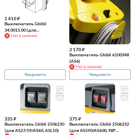
1 410
₽
Выключатель Ghibli
34.0015.00 (для
Нет в наличии
парогенератора, 24В)
2 170
₽
Выключатель Ghibli 6100348
(AS6)
Нет в наличии
Уведомить
Уведомить
335
₽
375
₽
Выключатель Ghibli 2506230
Выключатель Ghibli 2506232
(для AS27/59/AS60, ASL10)
(для AS590/AS600, 98P