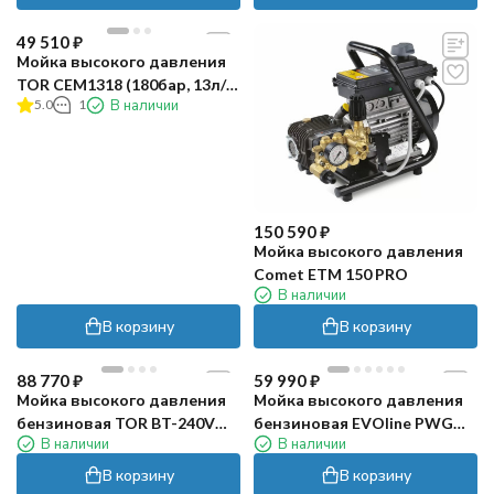
49 510
₽
Мойка высокого давления
TOR CEM1318 (180бар, 13л/
5.0
1
В наличии
мин)
150 590
₽
Мойка высокого давления
Comet ETM 150 PRO
В наличии
В корзину
В корзину
88 770
₽
59 990
₽
Мойка высокого давления
Мойка высокого давления
бензиновая TOR BT-240V
бензиновая EVOline PWG
В наличии
В наличии
(250бар, 15л/мин)
2310 (155бар, 10л/мин)
В корзину
В корзину