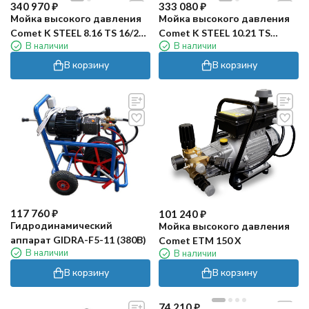
340 970
₽
333 080
₽
Мойка высокого давления
Мойка высокого давления
Comet K STEEL 8.16 TS 16/200
Comet K STEEL 10.21 TS
В наличии
В наличии
T FW2
21/210 T FW2
В корзину
В корзину
117 760
₽
101 240
₽
Гидродинамический
Мойка высокого давления
аппарат GIDRA-F5-11 (380В)
Comet ETM 150 X
В наличии
В наличии
В корзину
В корзину
74 210
₽