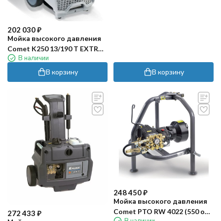
202 030
₽
Мойка высокого давления
Comet K250 13/190 T EXTRA
В наличии
Total stop
В корзину
В корзину
248 450
₽
Мойка высокого давления
Comet PTO RW 4022 (550 об/
272 433
₽
В наличии