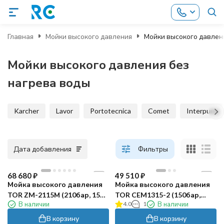
Главная
Мойки высокого давления
Мойки высокого давлен
Мойки высокого давления без
нагрева воды
Karcher
Lavor
Portotecnica
Comet
Interpump
Дата добавления
Фильтры
68 680
₽
49 510
₽
Мойка высокого давления
Мойка высокого давления
TOR ZM-2115М (210бар, 15л/
TOR CEM1315-2 (150бар,
В наличии
4.0
1
В наличии
мин)
13л/мин)
В корзину
В корзину