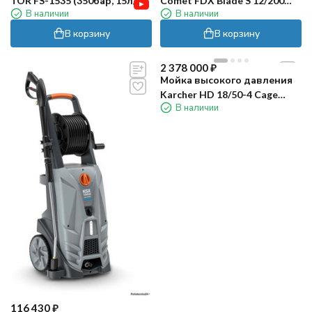
TOR FS-1535 (350бар, 15л/
Comet FDX Blade S 12/200
В наличии
В наличии
мин)
(Loncin G200F)
В корзину
В корзину
2 378 000
₽
Мойка высокого давления
Karcher HD 18/50-4 Cage
В наличии
Advanced
116 430
₽