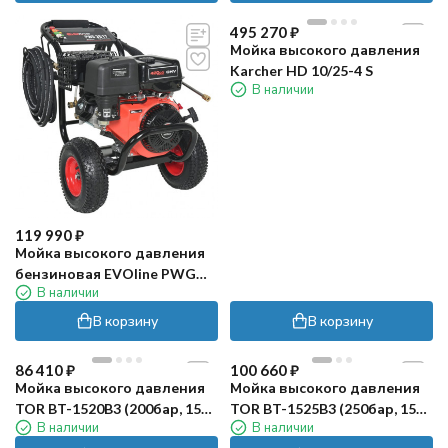
495 270
₽
Мойка высокого давления
Karcher HD 10/25-4 S
В наличии
119 990
₽
Мойка высокого давления
бензиновая EVOline PWG
В наличии
3017 (250бар, 14л/мин)
В корзину
В корзину
86 410
₽
100 660
₽
Мойка высокого давления
Мойка высокого давления
TOR BT-1520B3 (200бар, 15л/
TOR BT-1525B3 (250бар, 15л/
В наличии
В наличии
мин)
мин)