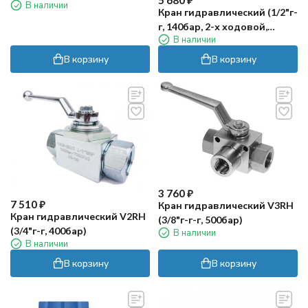
5 680
₽
В наличии
Кран гидравлический (1/2"г-
г, 140бар, 2-х ходовой,
В наличии
нерж) R+M
В корзину
В корзину
3 760
₽
7 510
₽
Кран гидравлический V3RH
Кран гидравлический V2RH
(3/8"г-г-г, 500бар)
(3/4"г-г, 400бар)
В наличии
В наличии
В корзину
В корзину