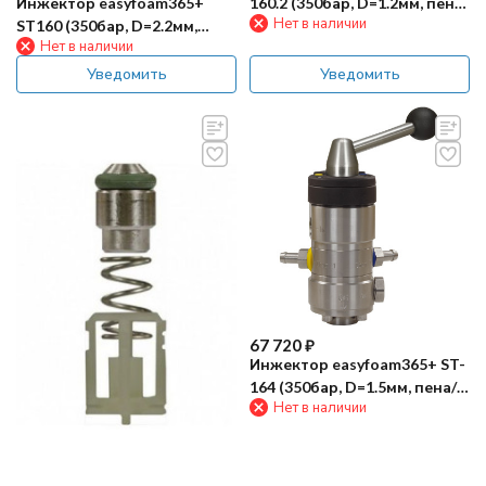
160.2 (350бар, D=1.2мм, пена,
Инжектор easyfoam365+
Нет в наличии
сж.возд, вент. ST161) R+M
ST160 (350бар, D=2.2мм,
Нет в наличии
пена, вент. ST161)
Уведомить
Уведомить
67 720
₽
Инжектор easyfoam365+ ST-
164 (350бар, D=1.5мм, пена/
Нет в наличии
дезинф/смыв)