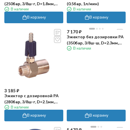
(250бар, 3/8ш-г, D=1.8мм,
(0.5бар, 1л/мин)
В наличии
В наличии
нерж)
В корзину
В корзину
7 170
₽
Эжектор без дозировки PA
(350бар, 3/8ш-ш, D=2.3мм,
В наличии
нерж)
3 185
₽
Эжектор с дозировкой PA
(280бар, 3/8ш-г, D=2.1мм,
В наличии
лат)
В корзину
В корзину
5 670
₽