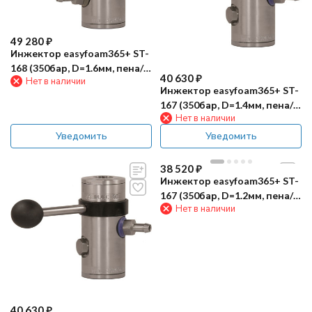
49 280
₽
Инжектор easyfoam365+ ST-
168 (350бар, D=1.6мм, пена/
40 630
₽
Нет в наличии
смыв, сж.возд)
Инжектор easyfoam365+ ST-
167 (350бар, D=1.4мм, пена/
Нет в наличии
смыв)
Уведомить
Уведомить
38 520
₽
Инжектор easyfoam365+ ST-
167 (350бар, D=1.2мм, пена/
Нет в наличии
смыв, вент. ST-161)
40 630
₽