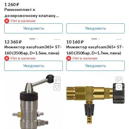
1 260
₽
Ремкомплект к
дозировочному клапану
Нет в наличии
ST161 R+M
Уведомить
Уведомить
12 360
₽
10 160
₽
Инжектор easyfoam365+ ST-
Инжектор easyfoam365+ ST-
160 (350бар, D=1.5мм, пена)
160 (350бар, D=1.7мм, пена)
Нет в наличии
Нет в наличии
Уведомить
Уведомить