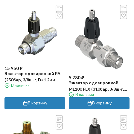
15 950
₽
Эжектор с дозировкой PA
5 780
₽
(250бар, 3/8ш-г, D=1.2мм,
Эжектор с дозировкой
В наличии
нерж)
ML100 FLX (310бар, 3/8ш-г,
В наличии
D=1.25мм, нерж) Mecline
В корзину
В корзину