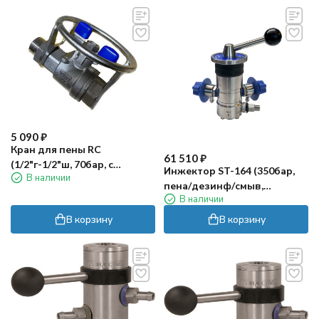
5 090
₽
Кран для пены RC
61 510
₽
(1/2"г-1/2"ш, 70бар, с
Инжектор ST-164 (350бар,
В наличии
защитой)
пена/дезинф/смыв,
В наличии
сж.возд) RC
В корзину
В корзину