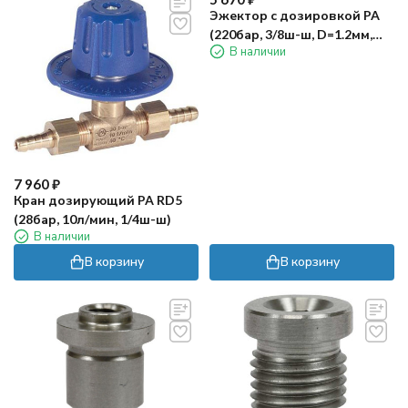
Эжектор с дозировкой PA
(220бар, 3/8ш-ш, D=1.2мм,
В наличии
лат, удлин)
7 960
₽
Кран дозирующий PA RD5
(28бар, 10л/мин, 1/4ш-ш)
В наличии
В корзину
В корзину