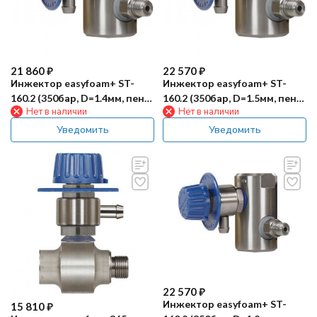
21 860
₽
22 570
₽
Инжектор easyfoam+ ST-
Инжектор easyfoam+ ST-
160.2 (350бар, D=1.4мм, пена,
160.2 (350бар, D=1.5мм, пена,
Нет в наличии
Нет в наличии
сж.возд, вент. ST161) R+M
сж.возд, вент. ST161) R+M
Уведомить
Уведомить
22 570
₽
Инжектор easyfoam+ ST-
15 810
₽