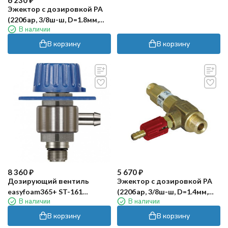
6 230
₽
Эжектор с дозировкой PA
(220бар, 3/8ш-ш, D=1.8мм,
В наличии
лат, синий, удлин)
В корзину
В корзину
8 360
₽
5 670
₽
Дозирующий вентиль
Эжектор с дозировкой PA
easyfoam365+ ST-161
(220бар, 3/8ш-ш, D=1.4мм,
В наличии
В наличии
(350бар) R+M
лат, красный, удлин)
В корзину
В корзину