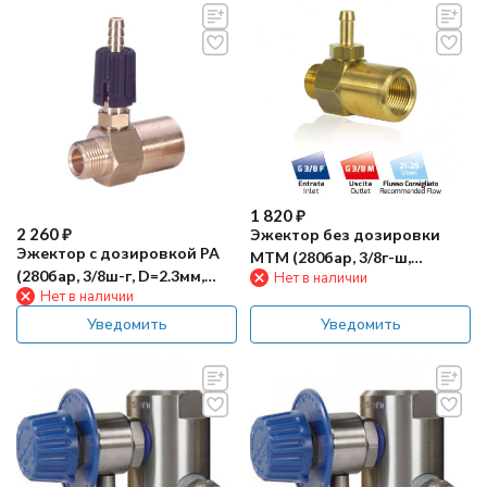
1 820
₽
2 260
₽
Эжектор без дозировки
Эжектор с дозировкой PA
MTM (280бар, 3/8г-ш,
(280бар, 3/8ш-г, D=2.3мм,
Нет в наличии
D=2.3мм, латунь)
Нет в наличии
лат)
Уведомить
Уведомить