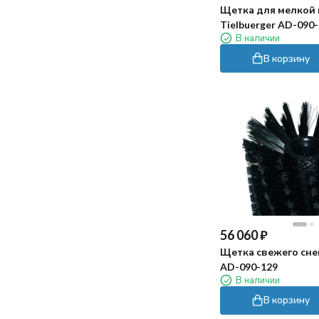
Щетка для мелкой
Пока использовали несколько раз -
Tielbuerger AD-090
впечатления хорошие. Конечно если
В наличии
на дне прям много крупного мусора, то
В корзину
лучше сначала собрать его сачком))
56 060
₽
Щетка свежего снег
AD-090-129
В наличии
В корзину