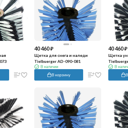
40 460
₽
40 460
₽
ная
Щетка для снега и наледи
Щетка ун
-073
Tielbuerger AD-090-081
Tielbuerg
В наличии
В нали
бел)
В корзину
В