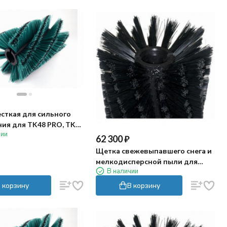
сткая для сильного
ния для TK48 PRO, TK48
чии
RO
62 300
₽
Щетка свежевыпавшего снега и
мелкодисперсной пыли для
В наличии
TK48 PRO, TK48 PRO HYDRO
 корзину
В корзину