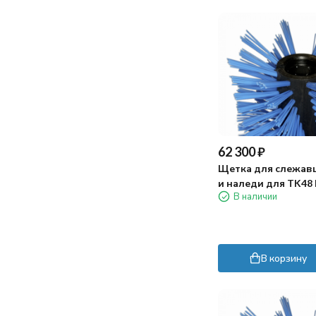
62 300
₽
Щетка для слежавш
и наледи для TK48
В наличии
PRO HYDRO
В корзину