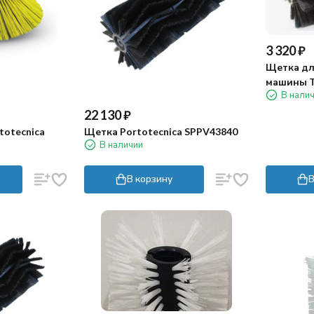
3 320
₽
Щетка дл
машины T
В нали
цилиндри
22 130
₽
totecnica
Щетка Portotecnica SPPV43840
В наличии
В корзину
В