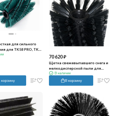
сткая для сильного
ния для TK58 PRO, TK58
чии
RO
70 620
₽
Щетка свежевыпавшего снега и
мелкодисперсной пыли для
В наличии
TK58 PRO, TK58 PRO HYDRO
 корзину
В корзину