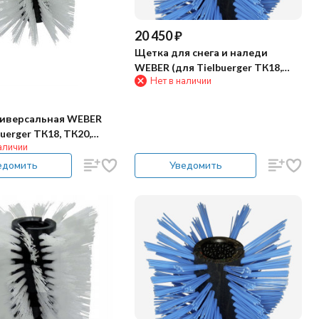
20 450
₽
Щетка для снега и наледи
WEBER (для Tielbuerger ТК18,
Нет в наличии
ТК20, ТК36, ТК38)
иверсальная WEBER
buerger ТК18, ТК20,
аличии
8)
едомить
Уведомить