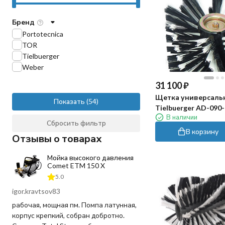
Бренд
Portotecnica
TOR
Tielbuerger
Weber
31 100
₽
Щетка универсаль
Показать
Tielbuerger AD-090
В наличии
Сбросить фильтр
В корзину
Отзывы о товарах
Мойка высокого давления
Comet ETM 150 X
5.0
igor.kravtsov83
рабочая, мощная пм. Помпа латунная,
корпус крепкий, собран добротно.