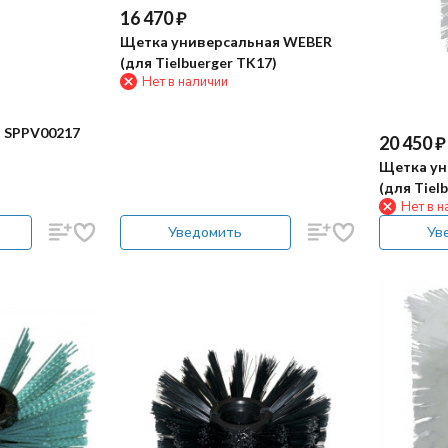
16 470
₽
Щетка универсальная WEBER
(для Tielbuerger TK17)
Нет в наличии
a SPPV00217
20 450
₽
Щетка ун
(для Tiel
Нет в н
ТК36, ТК3
Уведомить
Ув