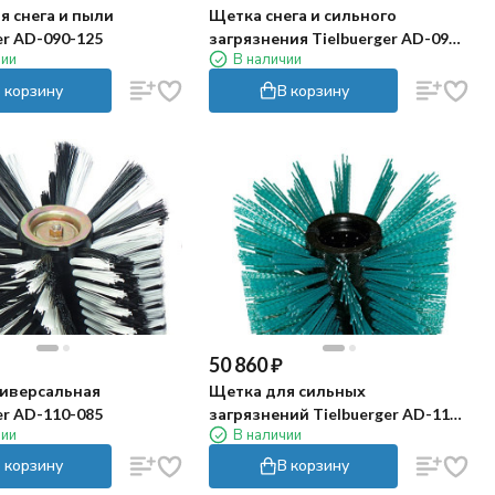
я снега и пыли
Щетка снега и сильного
er AD-090-125
загрязнения Tielbuerger AD-090-
чии
В наличии
127
 корзину
В корзину
50 860
₽
иверсальная
Щетка для сильных
er AD-110-085
загрязнений Tielbuerger AD-110-
чии
В наличии
087
 корзину
В корзину