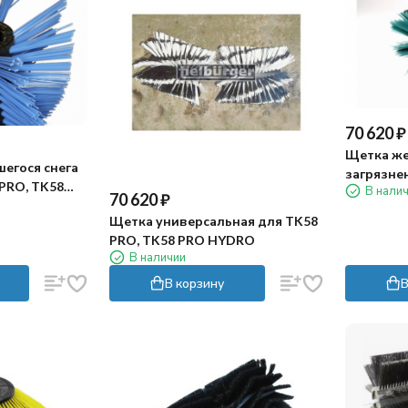
70 620
₽
Щетка же
егося снега
загрязне
 PRO, TK58
В нали
PRO HYD
70 620
₽
Щетка универсальная для TK58
PRO, TK58 PRO HYDRO
В наличии
В корзину
В