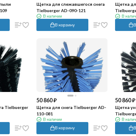
 пыли
Щетка для слежавшегося снега
Щетка дл
-109
Tielbuerger AD-090-121
Tielbuerg
В наличии
В нали
В корзину
В
50 860
₽
50 860
₽
а Tielbuerger
Щетка для снега Tielbuerger AD-
Щетка ун
110-081
Tielbuerg
В наличии
В нали
В корзину
В