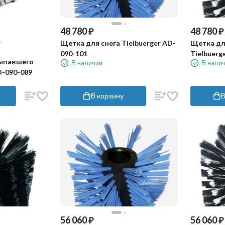
48 780
₽
48 780
₽
Щетка для снега Tielbuerger AD-
Щетка дл
090-101
Tielbuerg
ыпавшего
В наличии
В нали
D-090-089
В корзину
В
56 060
₽
56 060
₽