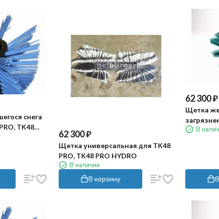
62 300
₽
Щетка же
егося снега
загрязне
 PRO, TK48
В нали
PRO HYD
62 300
₽
Щетка универсальная для TK48
PRO, TK48 PRO HYDRO
В наличии
В корзину
В