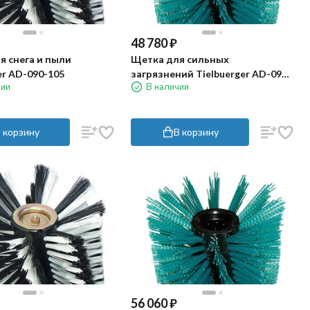
48 780
₽
я снега и пыли
Щетка для сильных
er AD-090-105
загрязнений Tielbuerger AD-090-
чии
В наличии
107
 корзину
В корзину
56 060
₽