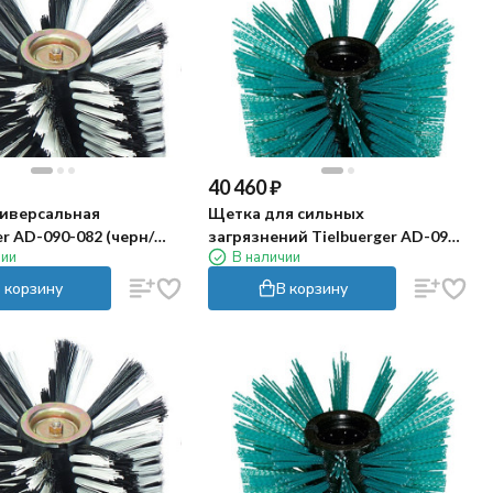
40 460
₽
иверсальная
Щетка для сильных
er AD-090-082 (черн/
загрязнений Tielbuerger AD-090-
чии
В наличии
087
 корзину
В корзину