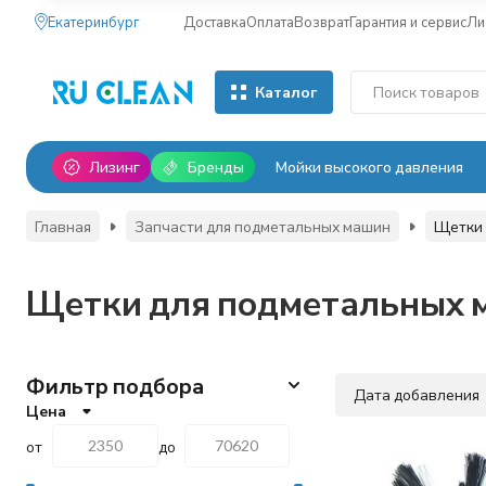
Екатеринбург
Доставка
Оплата
Возврат
Гарантия и сервис
Ли
Каталог
Лизинг
Бренды
Мойки высокого давления
Главная
Запчасти для подметальных машин
Щетки 
Щетки для подметальных 
Фильтр подбора
Дата добавления
Цена
от
до