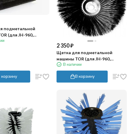
я подметальной
OR (для JH-960,
чии
ческая)
2 350
₽
Щетка для подметальной
машины TOR (для JH-960,
В наличии
боковая)
 корзину
В корзину