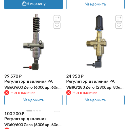
1/2"г)
В корзину
Уведомить
99 570
₽
24 950
₽
Регулятор давления PA
Регулятор давления PA
VB60/600 Zero (600бар, 60л/
VB80/280 Zero (280бар, 80л/
Нет в наличии
Нет в наличии
мин, 1/2"г-1/2"г, By-pass 1/2"г,
мин, 1/2"г-1/2"г, By-pass 1/2"г,
микр, Aisi 303)
микр.)
Уведомить
Уведомить
100 200
₽
Регулятор давления
VB60/600 Zero (600бар, 60л/