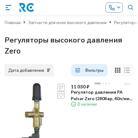
Главная
Запчасти для моек высокого давления
Регуляторы
Регуляторы высокого давления
Zero
Дата добавления
Фильтры
11 030
₽
Регулятор давления PA
Pulsar Zero (280бар, 40л/мин,
В наличии
3/8"г-3/8"г, By-pass 3/8"г)