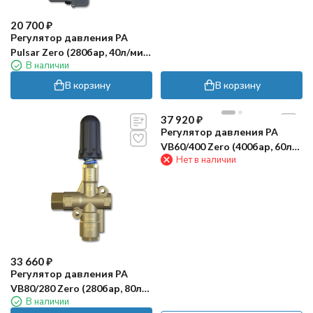
20 700
₽
Регулятор давления PA
Pulsar Zero (280бар, 40л/мин,
В наличии
3/8"г-3/8"г, By-pass 3/8"г,
микро)
В корзину
В корзину
37 920
₽
Регулятор давления PA
VB60/400 Zero (400бар, 60л/
Нет в наличии
мин, 1/2"г-1/2"г, By-pass
1/2"г)
33 660
₽
Регулятор давления PA
VB80/280 Zero (280бар, 80л/
В наличии
мин, 1/2"г-1/2"г, By-pass