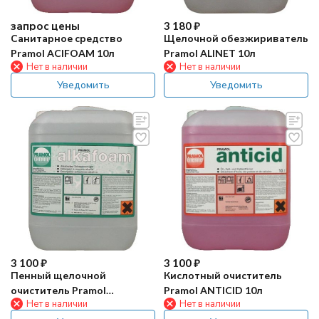
запрос цены
3 180
₽
Санитарное средство
Щелочной обезжириватель
Pramol ACIFOAM 10л
Pramol ALINET 10л
Нет в наличии
Нет в наличии
Уведомить
Уведомить
3 100
₽
3 100
₽
Пенный щелочной
Кислотный очиститель
очиститель Pramol
Pramol ANTICID 10л
Нет в наличии
Нет в наличии
ALKAFOAM 10л