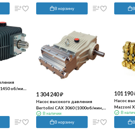
В корзину
В
вления
(1450 об/мин,
101 190
1 304 240
₽
Насос вы
Насос высокого давления
Mazzoni X
Bertolini CAX 3060 (1000об/мин,
В нали
мин)
В наличии
сталь 316, 600бар)
В корзину
В