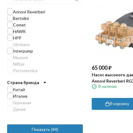
Annovi Reverberi
Bertolini
Comet
HAWK
HPP
Idrobase
Interpump
Mazzoni
Nilfisk
65 000
₽
Portotecnica
Насос высокого да
R+M
Annovi Reverberi RG
Страна бренда
RC
В наличии
(15л/мин, 500бар)
Китай
TOR
Италия
UDOR
Германия
TITAN
В корзину
Дания
Danau
Показать