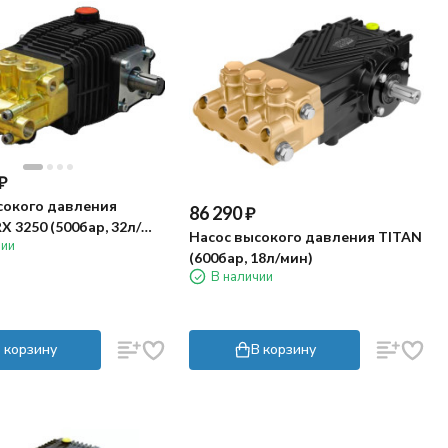
₽
сокого давления
86 290
₽
RX 3250 (500бар, 32л/
Насос высокого давления TITAN
чии
(600бар, 18л/мин)
В наличии
 корзину
В корзину