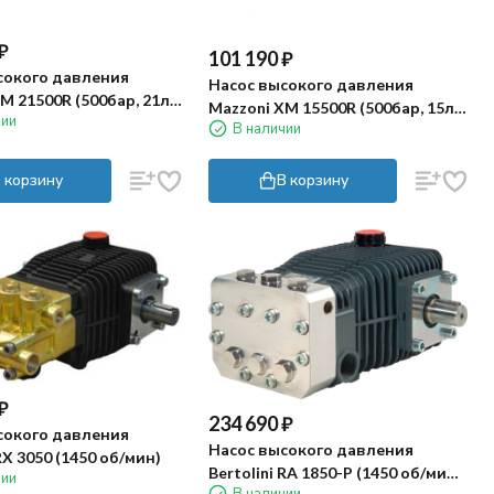
₽
101 190
₽
сокого давления
Насос высокого давления
M 21500R (500бар, 21л/
Mazzoni XM 15500R (500бар, 15л/
чии
В наличии
мин)
 корзину
В корзину
₽
234 690
₽
сокого давления
Насос высокого давления
RX 3050 (1450 об/мин)
Bertolini RA 1850-P (1450 об/мин,
чии
В наличии