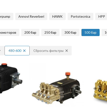
erpump
Annovi Reverberi
HAWK
Portotecnica
HPP
ромоторов
200 бар
250 бар
300 бар
500 бар
1
480-600
Сбросить фильтры