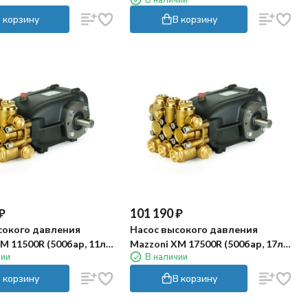
сталь 316)
 корзину
В корзину
₽
101 190
₽
сокого давления
Насос высокого давления
M 11500R (500бар, 11л/
Mazzoni XM 17500R (500бар, 17л/
чии
В наличии
мин)
 корзину
В корзину