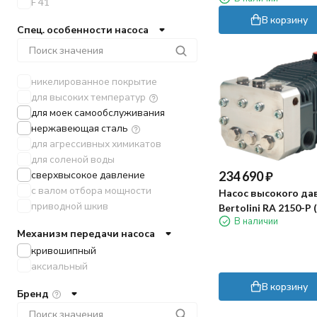
F 41
В корзину
Спец. особенности насоса
никелированное покрытие
для высоких температур
для моек самообслуживания
нержавеющая сталь
для агрессивных химикатов
для соленой воды
234 690
₽
сверхвысокое давление
с валом отбора мощности
Насос высокого да
приводной шкив
Bertolini RA 2150-P 
В наличии
сталь 316)
Механизм передачи насоса
кривошипный
аксиальный
В корзину
Бренд