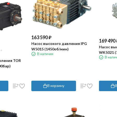
163 590
₽
169 490
Насос высокого давления IPG
Насос вы
W5015 (1450об/мин)
WK5021 (
В наличии
В нали
вления TOR
00бар)
В корзину
В