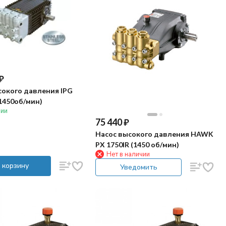
₽
сокого давления IPG
1450об/мин)
чии
75 440
₽
Насос высокого давления HAWK
PX 1750IR (1450 об/мин)
Нет в наличии
 корзину
Уведомить