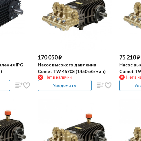
170 050
₽
75 210
₽
вления IPG
Насос высокого давления
Насос вы
)
Comet TW 4570S (1450 об/мин)
Comet TW 
Нет в наличии
Нет в н
Уведомить
Ув