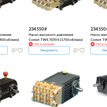
234 550
₽
234 550
вления
Насос высокого давления
Насос вы
450 об/мин)
Comet TWS 7070 S (1750 об/мин)
Comet TWS
Нет в наличии
Нет в н
Уведомить
Ув