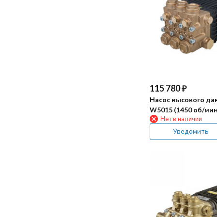
скрипит при работе. Щетка крутится
в обещанный день, упаковка была
быстро, грязь оттирает хорошо, но вот
целая, внутри все на месте.
шнур питания коротковат, приходится
через удлинитель работать.
Пока использовали несколько раз -
впечатления хорошие. Конечно если
на дне прям много крупного мусора, то
лучше сначала собрать его сачком))
115 780
₽
Насос высокого да
W5015 (1450 об/мин
Нет в наличии
Уведомить