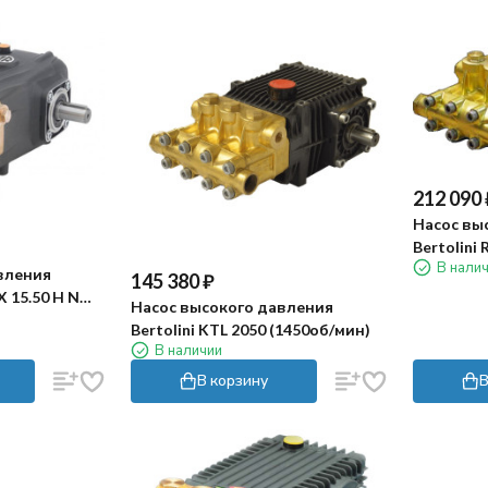
212 090
Насос вы
Bertolini 
В нали
мин)
вления
145 380
₽
X 15.50 H N
Насос высокого давления
Bertolini KTL 2050 (1450об/мин)
В наличии
В корзину
В