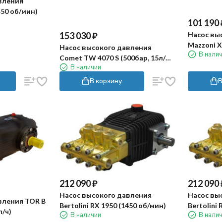
вления
450 об/мин)
101 190
153 030
₽
Насос вы
Mazzoni X
Насос высокого давления
В нали
мин)
Comet TW 4070 S (500бар, 15л/
В наличии
мин)
В корзину
В
212 090
₽
212 090
Насос высокого давления
Насос вы
вления TOR B
Bertolini RX 1950 (1450 об/мин)
Bertolini 
0л/ч)
В наличии
В нали