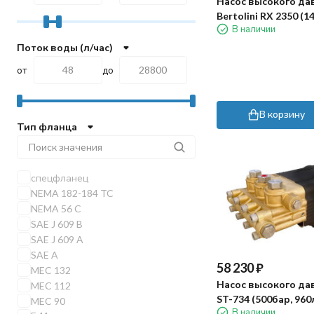
Насос высокого да
Bertolini RX 2350 (1
В наличии
Поток воды (л/час)
от
до
В корзину
Тип фланца
спецфланец
NEMA 182-184 TC
NEMA 56 C
SAE J 609 B
SAE J 609 A
SAE A
58 230
₽
MEC 132
Насос высокого да
MEC 112
ST-734 (500бар, 96
MEC 90
В наличии