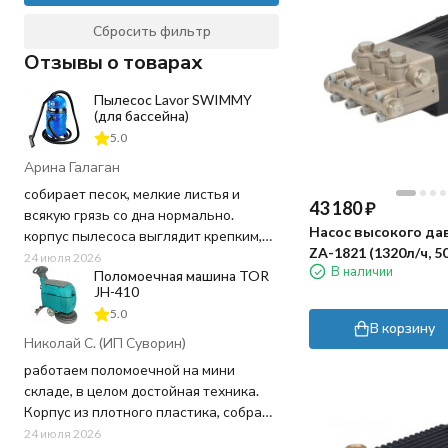
Сбросить фильтр
Отзывы о товарах
Пылесос Lavor SWIMMY
(для бассейна)
5.0
Арина Галаган
собирает песок, мелкие листья и
43 180
₽
всякую грязь со дна нормально.
Насос высокого да
корпус пылесоса выглядит крепким,
ZA-1821 (1320л/ч, 5
пластик не "хлипкий", а шланг
24 июля 2026
В наличии
Поломоечная машина TOR
достаточно длинный, не пришлось
JH-410
ничего докупать. Используем для
5.0
чистки бассейна 20 кв.м. в частном
В корзину
доме - хватает мощности и длины
Николай С. (ИП Суворин)
шнура.
работаем поломоечной на мини
складе, в целом достойная техника.
Заказ оформили быстро, в магазине
Корпус из плотного пластика, собран
перезвонили почти сразу, уточнили
на совесть - ничего не люфтит и не
24 июля 2026
пару моментов по доставке. Привезли