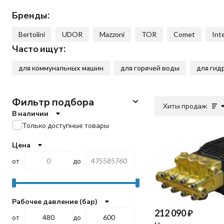
Бренды:
Bertolini
UDOR
Mazzoni
TOR
Comet
Int
Часто ищут:
для коммунальных машин
для горячей воды
для гид
Фильтр подбора
Хиты продаж
В наличии
Только доступные товары
Цена
от
до
Рабочее давление (бар)
212 090
₽
от
до