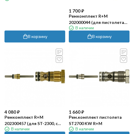
1 700
₽
Ремкомплект R+M
202000044 (для пистолета
В наличии
ECOLINE)
В корзину
В корзину
4 080
₽
1 660
₽
Ремкомплект R+M
Рем.комплект пистолета
202300457 (для ST-2300, с
ST2700 KW R+M
В наличии
В наличии
защ. от замерз.)