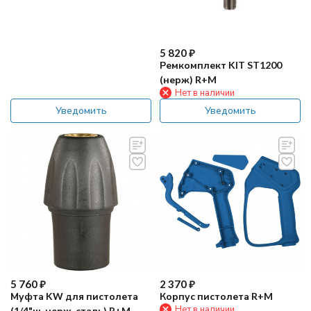
5 820
₽
Ремкомплект KIT ST1200
(нерж) R+M
Нет в наличии
Уведомить
Уведомить
5 760
₽
2 370
₽
Муфта KW для пистолета
Корпус пистолета R+M
Нет в наличии
(1/4"ш, нерж. сталь) R+M