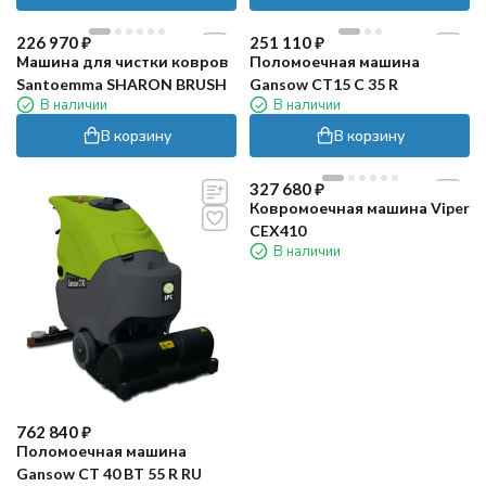
226 970
₽
251 110
₽
Машина для чистки ковров
Поломоечная машина
Santoemma SHARON BRUSH
Gansow CT15 C 35 R
В наличии
В наличии
В корзину
В корзину
327 680
₽
Ковромоечная машина Viper
CEX410
В наличии
762 840
₽
Поломоечная машина
Gansow CT 40 BT 55 R RU