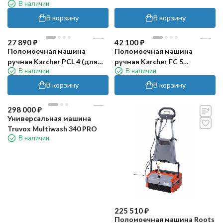
В наличии
В корзину
В корзину
27 890
₽
42 100
₽
Поломоечная машина
Поломоечная машина
ручная Karcher PCL 4 (для
ручная Karcher FC 5
В наличии
В наличии
террас)
CORDLESS
В корзину
В корзину
298 000
₽
Универсальная машина
Truvox Multiwash 340 PRO
В наличии
225 510
₽
Поломоечная машина Roots