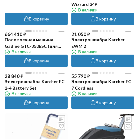
Wizzard 34P
В наличии
В корзину
В корзину
664 410
₽
21 050
₽
Поломоечная машина
Электрошвабра Karcher
Gadlee GTC-350ESC (для
EWM 2
В наличии
В наличии
эскалатора)
В корзину
В корзину
28 840
₽
55 790
₽
Электрошвабра Karcher FC
Электрошвабра Karcher FC
2-4 Battery Set
7 Cordless
В наличии
В наличии
В корзину
В корзину