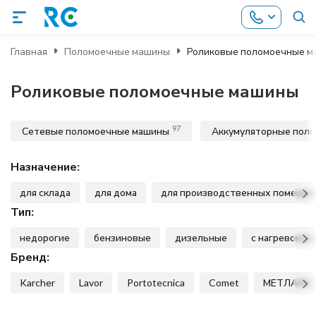
Главная
Поломоечные машины
Роликовые поломоечные 
Роликовые поломоечные машины
97
Сетевые поломоечные машины
Аккумуляторные пол
Назначение:
для склада
для дома
для производственных помеще
Тип:
недорогие
бензиновые
дизельные
с нагревом в
Бренд:
Karcher
Lavor
Portotecnica
Comet
МЕТЛАНА