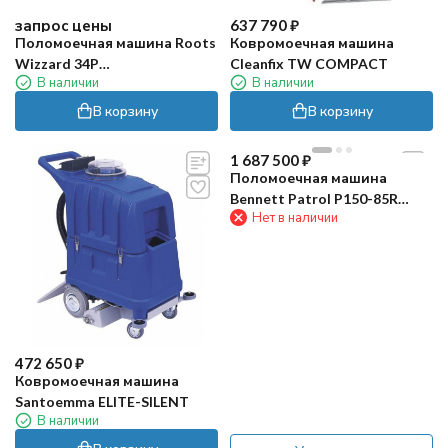
запрос цены
637 790
₽
Поломоечная машина Roots
Ковромоечная машина
Wizzard 34P
Cleanfix TW COMPACT
В наличии
В наличии
(аккумуляторная)
В корзину
В корзину
1 687 500
₽
Поломоечная машина
Bennett Patrol P150-85R
Нет в наличии
(150Ач Li)
472 650
₽
Ковромоечная машина
Santoemma ELITE-SILENT
В наличии