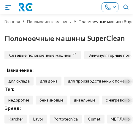
Главная
Поломоечные машины
Поломоечные машины Supe
Поломоечные машины SuperClean
97
Сетевые поломоечные машины
Аккумуляторные пол
Назначение:
для склада
для дома
для производственных помеще
Тип:
недорогие
бензиновые
дизельные
с нагревом в
Бренд:
Karcher
Lavor
Portotecnica
Comet
МЕТЛАНА