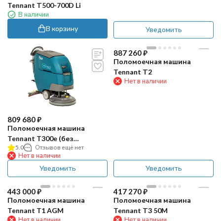
Tennant Т500-700D Li
В наличии
В корзину
Уведомить
887 260
₽
Поломоечная машина
Tennant Т2
Нет в наличии
809 680
₽
Поломоечная машина
Tennant T300e (без
5.0
Отзывов ещё нет
привода)
Нет в наличии
Уведомить
Уведомить
443 000
₽
417 270
₽
Поломоечная машина
Поломоечная машина
Tennant T1 AGM
Tennant Т3 50M
Нет в наличии
Нет в наличии