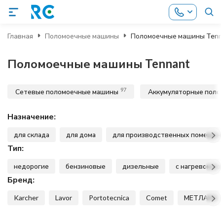
Главная
Поломоечные машины
Поломоечные машины Ten
Поломоечные машины Tennant
97
Сетевые поломоечные машины
Аккумуляторные пол
Назначение:
для склада
для дома
для производственных помеще
Тип:
недорогие
бензиновые
дизельные
с нагревом в
Бренд:
Karcher
Lavor
Portotecnica
Comet
МЕТЛАНА