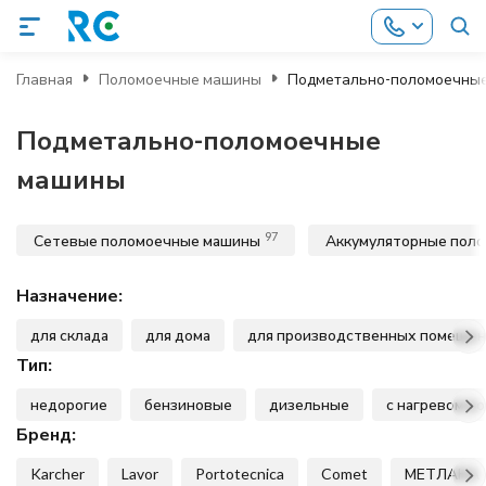
Главная
Поломоечные машины
Подметально-поломоечны
Подметально-поломоечные
машины
97
Сетевые поломоечные машины
Аккумуляторные пол
Назначение:
для склада
для дома
для производственных помеще
Тип:
недорогие
бензиновые
дизельные
с нагревом в
Бренд:
Karcher
Lavor
Portotecnica
Comet
МЕТЛАНА