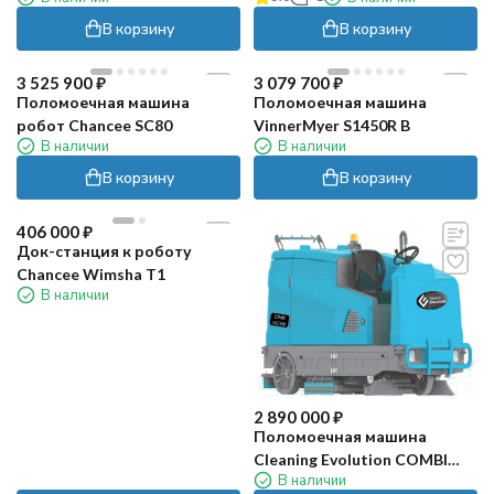
В корзину
В корзину
3 525 900
₽
3 079 700
₽
Поломоечная машина
Поломоечная машина
робот Chancee SC80
VinnerMyer S1450R B
В наличии
В наличии
В корзину
В корзину
406 000
₽
Док-станция к роботу
Chancee Wimsha T1
В наличии
2 890 000
₽
Поломоечная машина
Cleaning Evolution COMBI
В наличии
145/330 (300Ач, Li)