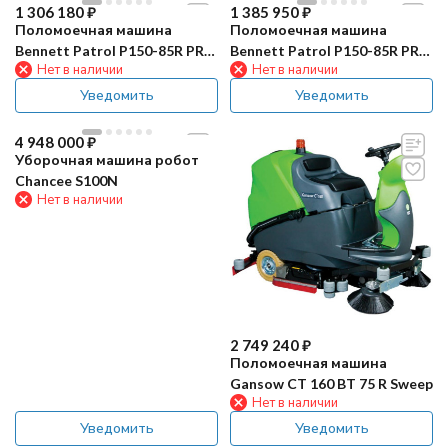
1 306 180
₽
1 385 950
₽
Поломоечная машина
Поломоечная машина
Bennett Patrol P150-85R PRO
Bennett Patrol P150-85R PRO
Нет в наличии
Нет в наличии
GT (200Ач, Li)
GT (300Ач, Li)
Уведомить
Уведомить
4 948 000
₽
Уборочная машина робот
Chancee S100N
Нет в наличии
2 749 240
₽
Поломоечная машина
Gansow CT 160 BT 75 R Sweep
Нет в наличии
Уведомить
Уведомить