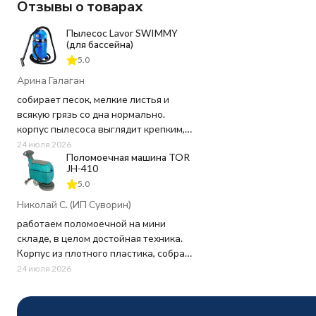
Отзывы о товарах
Пылесос Lavor SWIMMY
(для бассейна)
5.0
Арина Галаган
собирает песок, мелкие листья и
всякую грязь со дна нормально.
корпус пылесоса выглядит крепким,
пластик не "хлипкий", а шланг
24 июля 2026
Поломоечная машина TOR
достаточно длинный, не пришлось
JH-410
ничего докупать. Используем для
5.0
чистки бассейна 20 кв.м. в частном
доме - хватает мощности и длины
Николай С. (ИП Суворин)
шнура.
работаем поломоечной на мини
складе, в целом достойная техника.
Заказ оформили быстро, в магазине
Корпус из плотного пластика, собран
перезвонили почти сразу, уточнили
на совесть - ничего не люфтит и не
24 июля 2026
пару моментов по доставке. Привезли
скрипит при работе. Щетка крутится
в обещанный день, упаковка была
быстро, грязь оттирает хорошо, но вот
целая, внутри все на месте.
шнур питания коротковат, приходится