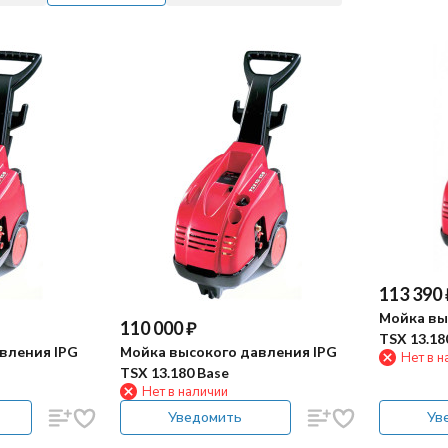
113 390
Мойка вы
110 000
₽
TSX 13.18
вления IPG
Мойка высокого давления IPG
Нет в н
TSX 13.180 Base
Нет в наличии
Уведомить
Ув