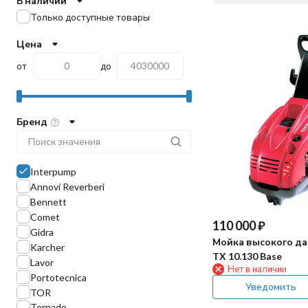
В наличии
Только доступные товары
Цена
от
до
Бренд
Interpump
Annovi Reverberi
Bennett
Comet
110 000
₽
Gidra
Мойка высокого да
Karcher
TX 10.130 Base
Lavor
Нет в наличии
Portotecnica
Уведомить
TOR
Tornado