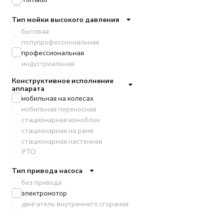
EVOLine
Тип мойки высокого давления
бытовая
полупрофессиональная
профессиональная
индустриальная
Конструктивное исполнение
аппарата
мобильная на колесах
мобильная переносная
стационарная моноблок
стационарная на раме
стационарная настенная
PTO
Тип привода насоса
без привода
электромотор
двигатель внутреннего сгорания