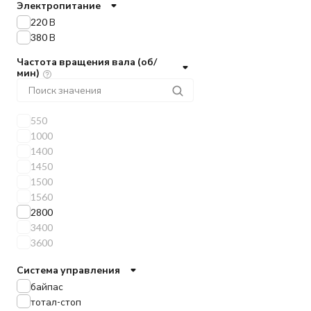
Электропитание
220 В
380 В
Частота вращения вала (об/
мин)
550
1000
1400
1450
1500
1560
2800
3400
3600
Система управления
байпас
тотал-стоп