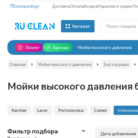
Екатеринбург
Доставка
Оплата
Возврат
Гарантия и сервис
Ли
Каталог
Лизинг
Бренды
Мойки высокого давления
Главная
Мойки высокого давления
Без нагрева
Мойки высокого давления б
Karcher
Lavor
Portotecnica
Comet
Interpum
Фильтр подбора
Дата добавления