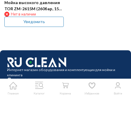
Мойка высокого давления
TOR ZM-2615M (260бар, 15л/
Нет в наличии
мин)
Уведомить
Интернет-магазин оборудования и комплектующих для мойки и
клининга
8 (343) 302-12-42
info@ru-clean.ru
Главная
Каталог
Корзина
Избранное
Войти
Telegram
Whatsapp
Мы в соцсетях