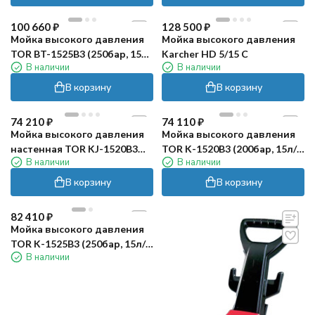
100 660
₽
128 500
₽
Мойка высокого давления
Мойка высокого давления
TOR BT-1525B3 (250бар, 15л/
Karcher HD 5/15 C
В наличии
В наличии
мин)
В корзину
В корзину
74 210
₽
74 110
₽
Мойка высокого давления
Мойка высокого давления
настенная TOR KJ-1520B3
TOR K-1520B3 (200бар, 15л/
В наличии
В наличии
(200бар, 15л/мин)
мин)
В корзину
В корзину
82 410
₽
Мойка высокого давления
TOR K-1525B3 (250бар, 15л/
В наличии
мин)