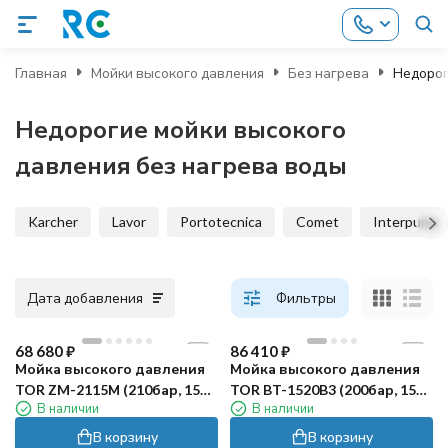
Главная
Мойки высокого давления
Без нагрева
Недорог
Недорогие мойки высокого
давления без нагрева воды
Karcher
Lavor
Portotecnica
Comet
Interpump
Дата добавления
Фильтры
68 680
₽
86 410
₽
Мойка высокого давления
Мойка высокого давления
TOR ZM-2115М (210бар, 15л/
TOR BT-1520B3 (200бар, 15л/
В наличии
В наличии
мин)
мин)
В корзину
В корзину