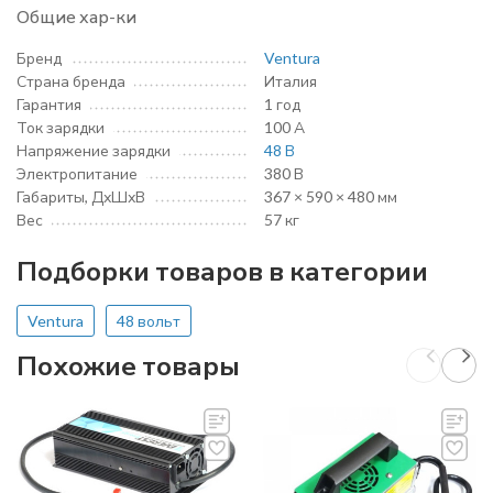
Общие хар-ки
Бренд
Ventura
Страна бренда
Италия
Гарантия
1 год
Ток зарядки
100 А
Напряжение зарядки
48 В
Электропитание
380 В
Габариты, ДхШхВ
367 × 590 × 480 мм
Вес
57 кг
Подборки товаров в категории
Ventura
48 вольт
Похожие товары