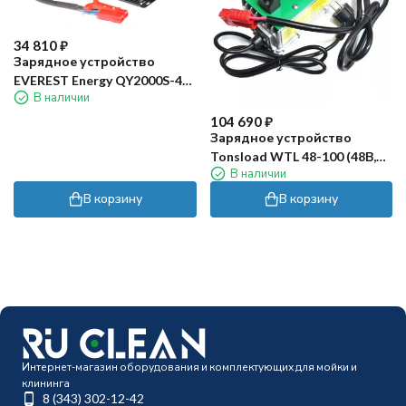
34 810
₽
Зарядное устройство
EVEREST Energy QY2000S-48-
В наличии
30 (48В, 30А, Gel/AGM)
104 690
₽
Зарядное устройство
Tonsload WTL 48-100 (48В,
В наличии
100А, литий)
В корзину
В корзину
Интернет-магазин оборудования и комплектующих для мойки и
клининга
8 (343) 302-12-42