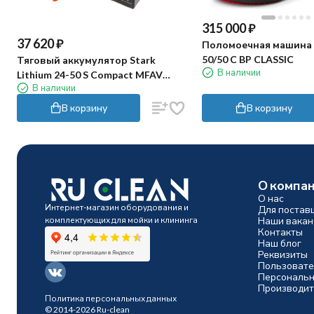
315 000
₽
37 620
₽
Поломоечная машина 
50/50 C BP CLASSIC
Тяговый аккумулятор Stark
В наличии
Lithium 24-50 S Compact MFAV
В наличии
(24В, 50Ач, Li-ion)
В корзину
В корзину
О компа
О нас
Интернет-магазин оборудования и
Для постав
комплектующих для мойки и клининга
Наши вакан
Контакты
Наш блог
Реквизиты
Пользовате
Персональн
Производит
Политика персональных данных
© 2014-2026 Ru-clean