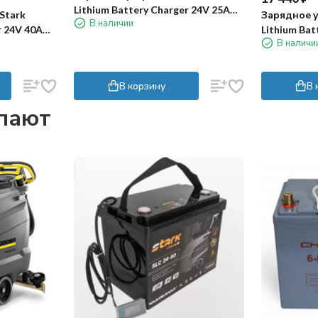
Lithium Battery Charger 24V 25A
Stark
Зарядное у
В наличии
APT
r 24V 40A
Lithium Bat
В наличи
APT
В корзину
В 
упают