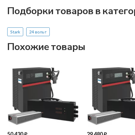
Подборки товаров в катег
Stark
24 вольт
Похожие товары
50 430
₽
29 480
₽