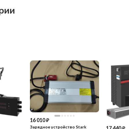
ории
16 010
₽
Зарядное устройство Stark
17 440
₽