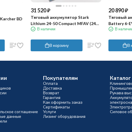
31 520
₽
20 890
₽
Тяговый аккумулятор Stark
Тяговый ак
Karcher BD
Lithium 24-50 Compact MFAV (24В,
Battery 6-E
В наличии
В наличи
50Ач, LiFePO4)
В корзину
В 
нии
Покупателям
Каталог
Оплата
Клинингов
щиков
Доставка
Промышлен
сии
Возврат
Рукава выс
Гарантия
Аккумулят
Как оформить заказ
электросн
Сертификаты
Электротр
льское соглашение
Услуги
Силовое о
ые данные
Лизинг оборудования
ели