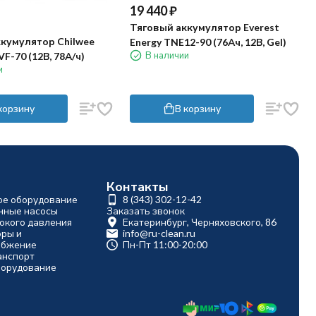
19 440
₽
Тяговый аккумулятор Everest
кумулятор Chilwee
Energy TNE12-90 (76Ач, 12В, Gel)
В наличии
VF-70 (12В, 78А/ч)
и
корзину
В корзину
Контакты
ое оборудование
8 (343) 302-12-42
ные насосы
Заказать звонок
окого давления
Екатеринбург, Черняховского, 86
оры и
info@ru-clean.ru
абжение
Пн-Пт 11:00-20:00
анспорт
борудование