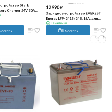
стройство Stark
12 990
₽
tery Charger 24V 30A
Зарядное устройство EVEREST
и
Energy LFP-2415 (24В, 15А, для
В наличии
LiFePO4)
корзину
В корзину