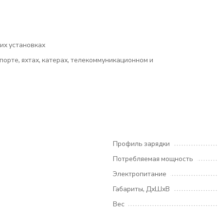
их установках
орте, яхтах, катерах, телекоммуникационном и
Профиль зарядки
Потребляемая мощность
Электропитание
Габариты, ДхШхВ
Вес