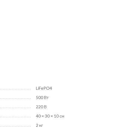
LiFePO4
500 Вт
220 В
40 × 30 × 10 см
2 кг