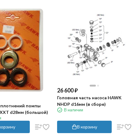
26 600
₽
Головная часть насоса HAWK
NHDP d16мм (в сборе)
уплотнений помпы
В наличии
XXT d28мм (большой)
и
корзину
В корзину