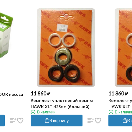
11 860
₽
11 860
₽
DOR насоса
Комплект уплотнений помпы
Комплект 
HAWK XLT d25мм (большой)
HAWK XLT-
В наличии
В наличи
В корзину
В 