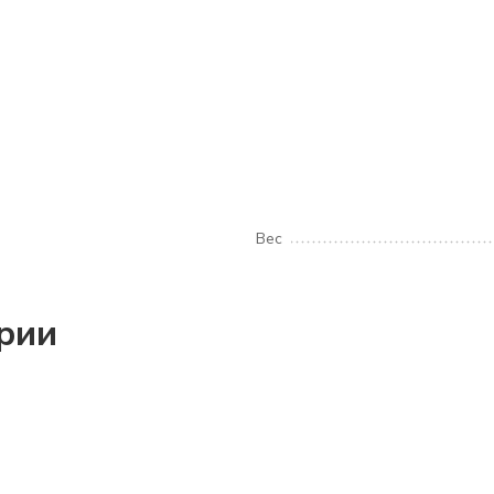
Вес
ории