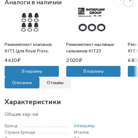
Аналоги в наличии
Ремкомплект клапанов
Ремкомплект масляных
Ремк
KIT1 (для Royal Press,
сальников KIT23
KIT69
Mistral, HPS)
(20x30x5)
Mistr
4 610
₽
2 020
₽
6 8
В корзину
В корзину
Описание
Отзывы
Характеристики
Общие хар-ки
Бренд
Interpump
Страна бренда
Италия