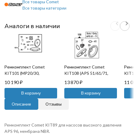
Все товары Comet
Все товары категории
Аналоги в наличии
Ремкомплект Comet
Ремкомплект Comet
Ремк
KIT101 (MP20/30,
KIT108 (APS 51/61/71,
KIT1
мембрана NBR)
мембрана NBR)
NBR)
10 190
₽
13 870
₽
11 
В корзину
В корзину
Описание
Отзывы
Ремкомплект Comet KIT89 для насосов высокого давления
APS 96, мембрана NBR.