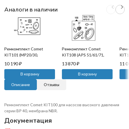
Аналоги в наличии
Ремкомплект Comet
Ремкомплект Comet
Ремк
KIT101 (MP20/30,
KIT108 (APS 51/61/71,
KIT1
мембрана NBR)
мембрана NBR)
NBR)
10 190
₽
13 870
₽
11 
В корзину
В корзину
Описание
Отзывы
Ремкомплект Comet KIT100 для насосов высокого давления
серии BP 40, мембрана NBR.
Документация