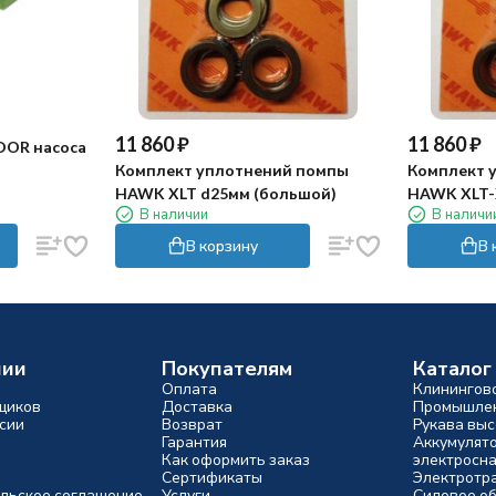
11 860
₽
11 860
₽
DOR насоса
Комплект уплотнений помпы
Комплект 
HAWK XLT d25мм (большой)
HAWK XLT-
В наличии
В наличи
В корзину
В 
нии
Покупателям
Каталог
Оплата
Клинингов
щиков
Доставка
Промышлен
сии
Возврат
Рукава выс
Гарантия
Аккумулят
Как оформить заказ
электросн
Сертификаты
Электротр
льское соглашение
Услуги
Силовое о