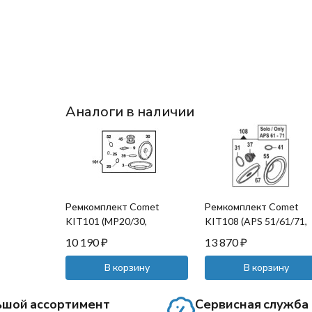
Аналоги в наличии
Ремкомплект Comet
Ремкомплект Comet
KIT101 (MP20/30,
KIT108 (APS 51/61/71,
мембрана NBR)
мембрана NBR)
10 190
₽
13 870
₽
В корзину
В корзину
ьшой ассортимент
Сервисная служба