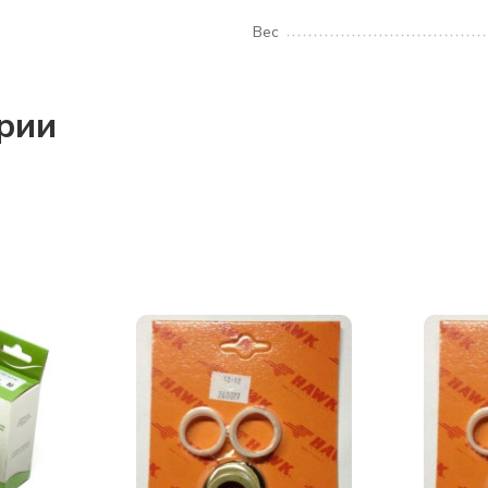
Вес
ории