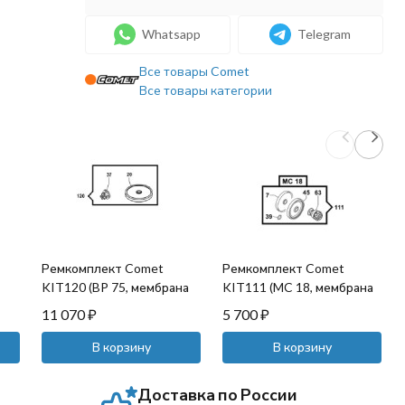
Whatsapp
Telegram
Все товары Comet
Все товары категории
Ремкомплект Comet
Ремкомплект Comet
KIT120 (BP 75, мембрана
KIT111 (MC 18, мембрана
NBR)
NBR)
11 070
₽
5 700
₽
В корзину
В корзину
Доставка по России