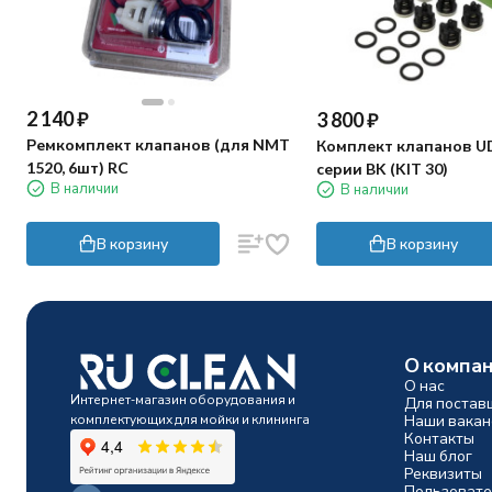
2 140
₽
3 800
₽
Ремкомплект клапанов (для NMT
Комплект клапанов U
1520, 6шт) RC
серии BK (KIT 30)
В наличии
В наличии
В корзину
В корзину
О компа
О нас
Интернет-магазин оборудования и
Для постав
комплектующих для мойки и клининга
Наши вакан
Контакты
Наш блог
Реквизиты
Пользовате