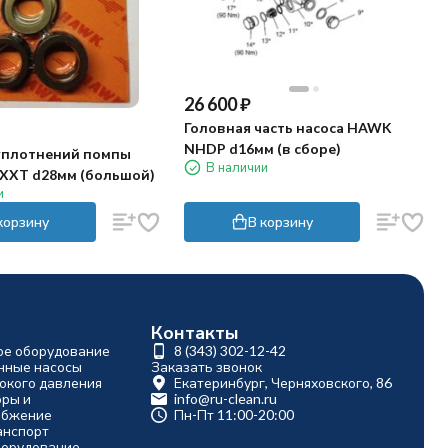
26 600
₽
Головная часть насоса HAWK
NHDP d16мм (в сборе)
уплотнений помпы
В наличии
XXT d28мм (большой)
и
корзину
В корзину
Контакты
ое оборудование
8 (343) 302-12-42
ные насосы
Заказать звонок
окого давления
Екатеринбург, Черняховского, 86
оры и
info@ru-clean.ru
абжение
Пн-Пт 11:00-20:00
анспорт
борудование