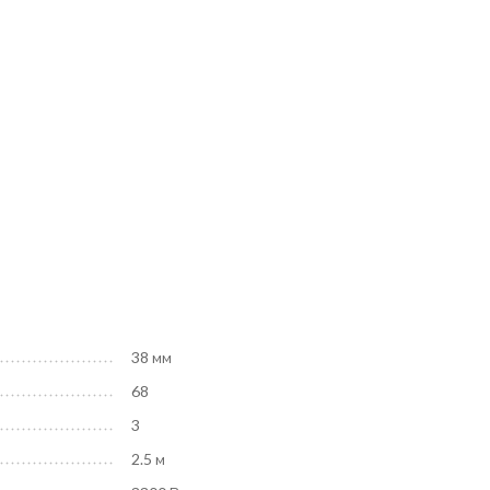
38 мм
68
3
2.5 м