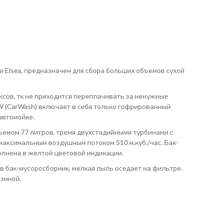
 Elsea, предназначен для сбора больших объемов сухой
сов, тк не приходится переплачивать за ненужные
CW (CarWash) включает в себя только гофрированный
автомойке.
емом 77 литров, тремя двухстадийными турбинами с
максимальным воздушным потоком 510 м.куб./час. Бак-
олнена в желтой цветовой индикации.
в бак-мусоросборник, мелкая пыль оседает на фильтре.
зиной.