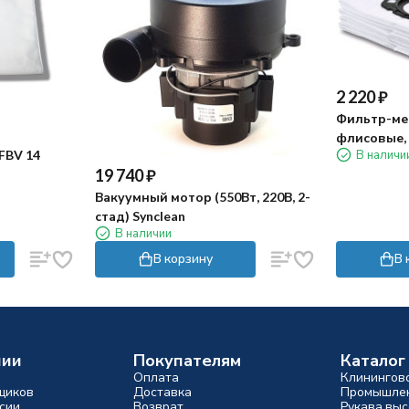
2 220
₽
Фильтр-меш
флисовые, 
FBV 14
В наличи
19 740
₽
Вакуумный мотор (550Вт, 220В, 2-
стад) Synclean
В наличии
В корзину
В 
нии
Покупателям
Каталог
Оплата
Клинингов
щиков
Доставка
Промышлен
сии
Возврат
Рукава выс