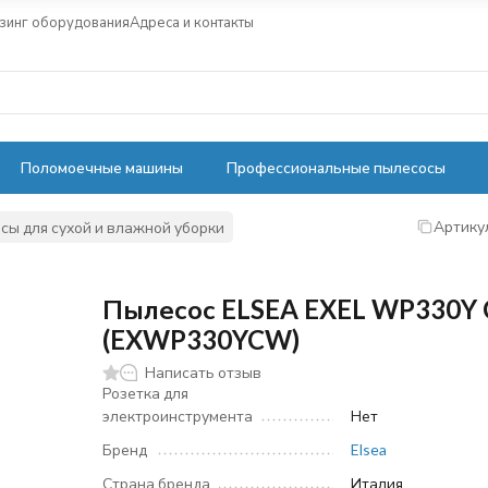
зинг оборудования
Адреса и контакты
Поломоечные машины
Профессиональные пылесосы
Артику
ы для сухой и влажной уборки
Пылесос ELSEA EXEL WP330Y
(EXWP330YCW)
Написать отзыв
Розетка для
электроинструмента
Нет
Бренд
Elsea
Страна бренда
Италия