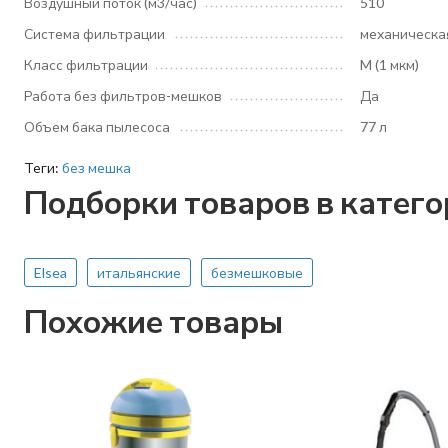
Воздушный поток (м3/час)
510
Система фильтрации
механическа
Класс фильтрации
M (1 мкм)
Работа без фильтров-мешков
Да
Объем бака пылесоса
77 л
Теги:
без мешка
Подборки товаров в катег
Elsea
итальянские
безмешковые
Похожие товары