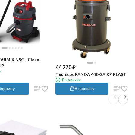
TARMIX NSG uClean
HP
44 270
₽
и
Пылесос PANDA 440 GA XP PLAST
В наличии
корзину
В корзину