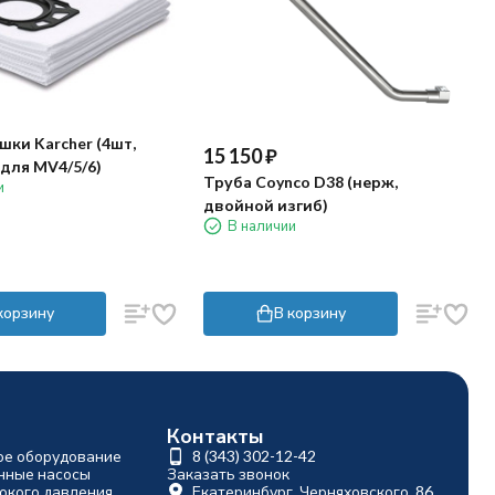
ки Karcher (4шт,
15 150
₽
для MV4/5/6)
Труба Coynco D38 (нерж,
и
двойной изгиб)
В наличии
корзину
В корзину
Контакты
ое оборудование
8 (343) 302-12-42
ные насосы
Заказать звонок
окого давления
Екатеринбург, Черняховского, 86