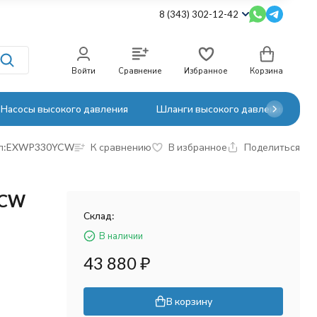
8 (343) 302-12-42
Войти
Сравнение
Избранное
Корзина
Насосы высокого давления
Шланги высокого давления
л:
EXWP330YCW
К сравнению
В избранное
Поделиться
 CW
Склад:
В наличии
43 880
₽
В корзину