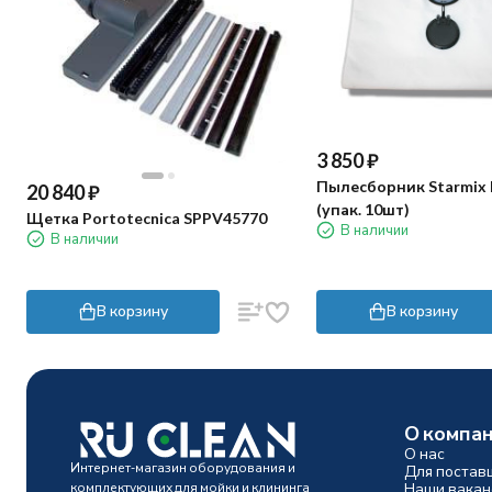
3 850
₽
Пылесборник Starmix 
20 840
₽
(упак. 10шт)
Щетка Portotecnica SPPV45770
В наличии
В наличии
В корзину
В корзину
О компа
О нас
Интернет-магазин оборудования и
Для постав
комплектующих для мойки и клининга
Наши вакан