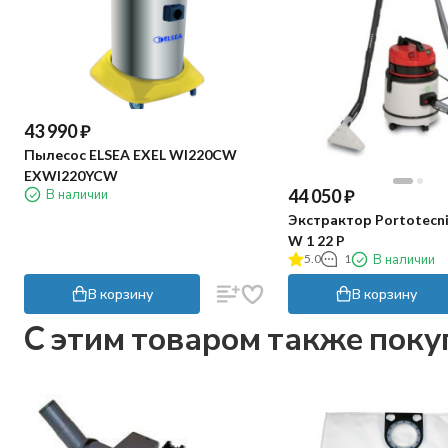
43 990
₽
Пылесос ELSEA EXEL WI220CW
EXWI220YCW
44 050
₽
В наличии
Экстрактор Portotecni
W 1 22 P
5.0
1
В наличии
В корзину
В корзину
C этим товаром также пок