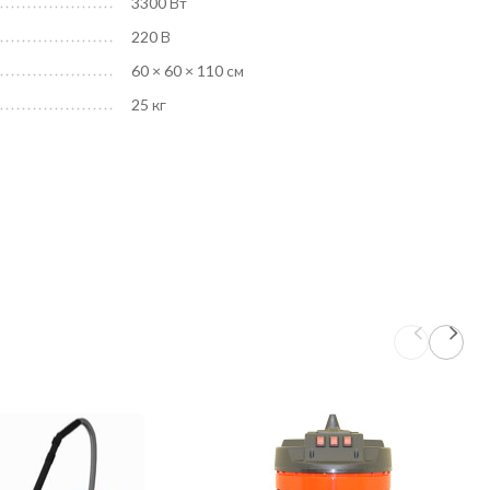
3300 Вт
220 В
60 × 60 × 110 см
25 кг