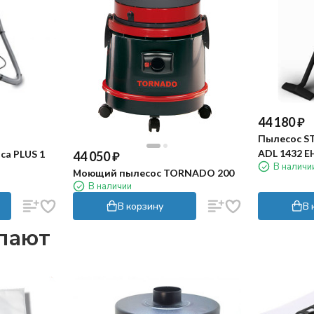
44 180
₽
Пылесос S
ADL 1432 E
ca PLUS 1
44 050
₽
В наличи
Моющий пылесос TORNADO 200
В наличии
В корзину
В 
упают