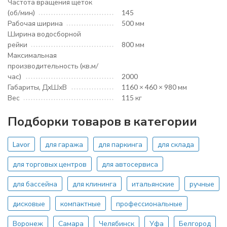
Частота вращения щеток
(об/мин)
145
Рабочая ширина
500 мм
Ширина водосборной
рейки
800 мм
Максимальная
производительность (кв.м/
час)
2000
Габариты, ДхШхВ
1160 × 460 × 980 мм
Вес
115 кг
Подборки товаров в категории
Lavor
для гаража
для паркинга
для склада
для торговых центров
для автосервиса
для бассейна
для клининга
итальянские
ручные
дисковые
компактные
профессиональные
Воронеж
Самара
Челябинск
Уфа
Белгород