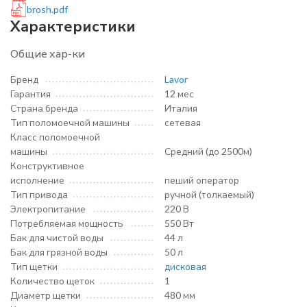
brosh.pdf
Характеристики
Общие хар-ки
Бренд
Lavor
Гарантия
12 мес
Страна бренда
Италия
Тип поломоечной машины
сетевая
Класс поломоечной
машины
Средний (до 2500м)
Конструктивное
исполнение
пеший оператор
Тип привода
ручной (толкаемый)
Электропитание
220 В
Потребляемая мощность
550 Вт
Бак для чистой воды
44 л
Бак для грязной воды
50 л
Тип щетки
дисковая
Количество щеток
1
Диаметр щетки
480 мм