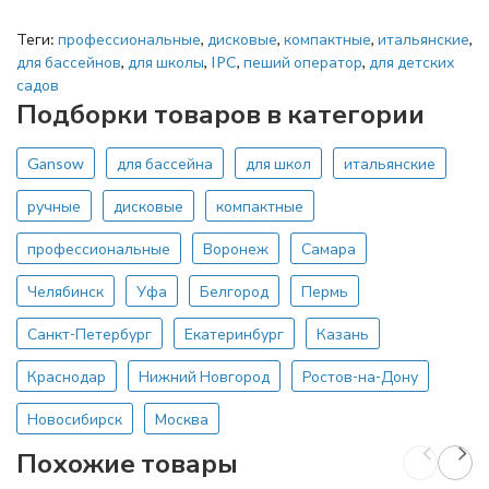
Теги:
профессиональные
,
дисковые
,
компактные
,
итальянские
,
для бассейнов
,
для школы
,
IPC
,
пеший оператор
,
для детских
садов
Подборки товаров в категории
Gansow
для бассейна
для школ
итальянские
ручные
дисковые
компактные
профессиональные
Воронеж
Самара
Челябинск
Уфа
Белгород
Пермь
Санкт-Петербург
Екатеринбург
Казань
Краснодар
Нижний Новгород
Ростов-на-Дону
Новосибирск
Москва
Похожие товары