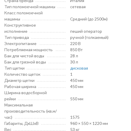
Страна бренда
Италия
Тип поломоечной машины
сетевая
Класс поломоечной
машины
Средний (до 2500м)
Конструктивное
исполнение
пеший оператор
Тип привода
ручной (толкаемый)
Электропитание
220 В
Потребляемая мощность
850 Вт
Бак для чистой воды
28 л
Бак для грязной воды
30 л
Тип щетки
дисковая
Количество щеток
1
Диаметр щетки
450 мм
Рабочая ширина
450 мм
Ширина водосборной
рейки
550 мм
Максимальная
производительность (кв.м/
час)
1575
Габариты, ДхШхВ
960 × 550 × 1220 мм
Вес
53 кг