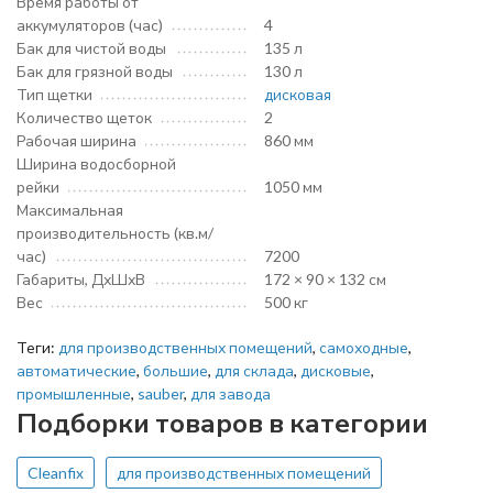
Время работы от
аккумуляторов (час)
4
Бак для чистой воды
135 л
Бак для грязной воды
130 л
Тип щетки
дисковая
Количество щеток
2
Рабочая ширина
860 мм
Ширина водосборной
рейки
1050 мм
Максимальная
производительность (кв.м/
час)
7200
Габариты, ДхШхВ
172 × 90 × 132 см
Вес
500 кг
Теги:
для производственных помещений
,
самоходные
,
автоматические
,
большие
,
для склада
,
дисковые
,
промышленные
,
sauber
,
для завода
Подборки товаров в категории
Cleanfix
для производственных помещений