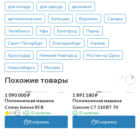
для склада
для завода
дисковые
автоматические
большие
Воронеж
Самара
Челябинск
Уфа
Белгород
Пермь
Санкт-Петербург
Екатеринбург
Казань
Краснодар
Нижний Новгород
Ростов-на-Дону
Новосибирск
Москва
Похожие товары
1 090 000
₽
1 891 180
₽
Поломоечная машина
Поломоечная машина
Comac Innova 85 B
Gansow CT 110 BT 70
5.0
2
В наличии
В наличии
В корзину
В корзину