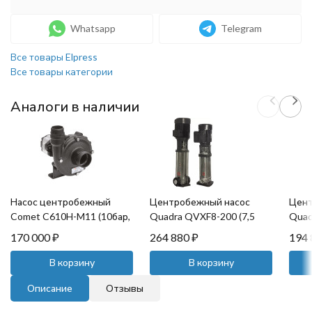
Whatsapp
Telegram
Все товары Elpress
Все товары категории
Аналоги в наличии
Насос центробежный
Центробежный насос
Цент
Comet C610H-M11 (10бар,
Quadra QVXF8-200 (7,5
Quad
655 л/мин, с
кВт)
170 000
₽
264 880
₽
194
гидромотором)
В корзину
В корзину
Описание
Отзывы