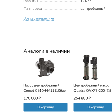
Гарантия
12 мес
Тип насоса
центробежный
Все характеристики
Аналоги в наличии
Насос центробежный
Центробежный насос
Comet C610H-M11 (10бар,
Quadra QVXF8-200 (7,5
655 л/мин, с
кВт)
170 000
₽
264 880
₽
гидромотором)
В корзину
В корзину