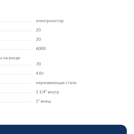
электромотор
20
20
6000
ы на входе
70
4 Вт
нержавеющая сталь
1 1/4" внутр
1" внеш