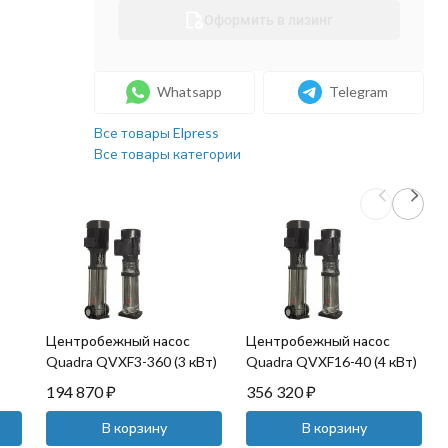
Оформить в лизинг
Whatsapp
Telegram
Все товары Elpress
Все товары категории
Центробежный насос
Центробежный насос
Quadra QVXF3-360 (3 кВт)
Quadra QVXF16-40 (4 кВт)
194 870
₽
356 320
₽
В корзину
В корзину