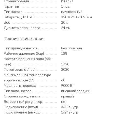
Страна бренда
Италия
Гарантия
1 год
Тип насоса
плунжерный
Габариты, ДхШхВ
350 × 213 × 165 мм
Вес
20 кг
Диаметр вала насоса
24 мм
Технические хар-ки
Тип привода насоса
без привода
Рабочее давление (бар)
138
Частота вращения вала (об/
мин)
1750
Поток воды (л/час)
3030
Максимальная температура
воды на входе (С°)
60
Мощность привода
9000 Вт
Тип вала насоса
внешний гладкий
Сторона выхода вала
правый
Встроенный регулятор
нет
Подключение (вход)
3/4" внутр
Подключение (выход)
1/2" внутр