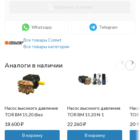
Оформить в лизинг
Whatsapp
Telegram
Все товары Comet
Все товары категории
Аналоги в наличии
Насос высокого давления
Насос высокого давления
Насо
TOR BM 15.20 (без
TOR BM 15.20 N-1
TOR 
регулятора, манометр)
(регулятор, манометр)
(рег
18 600
₽
22 260
₽
20 
В корзину
В корзину