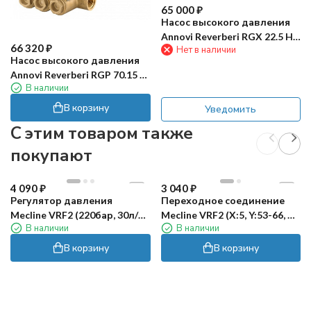
65 000
₽
Насос высокого давления
Annovi Reverberi RGX 22.5 H
66 320
₽
Нет в наличии
N (22 л/мин, 500 бар)
Насос высокого давления
Annovi Reverberi RGP 70.15 N
В наличии
(150бар, 70л/мин)
В корзину
Уведомить
C этим товаром также
покупают
4 090
₽
3 040
₽
Регулятор давления
Переходное соединение
Mecline VRF2 (220бар, 30л/
Mecline VRF2 (X:5, Y:53-66, AR
В наличии
В наличии
мин, 3/8"ш-М22х1.5ш, верх)
RR, HAWK NHD, BERTO TW-
TML-TWE-VML-KWE)
В корзину
В корзину