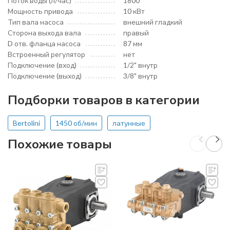
Поток воды (л/час)
1800
Мощность привода
10 кВт
Тип вала насоса
внешний гладкий
Сторона выхода вала
правый
D отв. фланца насоса
87 мм
Встроенный регулятор
нет
Подключение (вход)
1/2" внутр
Подключение (выход)
3/8" внутр
Подборки товаров в категории
Bertolini
1450 об/мин
латунные
Похожие товары