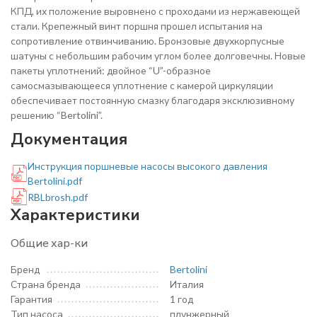
КПД, их положение выровнено с проходами из нержавеющей
стали. Крепежный винт поршня прошел испытания на
сопротивление отвинчиванию. Бронзовые двухкорпусные
шатуны с небольшим рабочим углом более долговечны. Новые
пакеты уплотнений: двойное “U”-образное
самосмазывающееся уплотнение с камерой циркуляции
обеспечивает постоянную смазку благодаря эксклюзивному
решению “Bertolini”.
Документация
Инструкция поршневые насосы высокого давления
Bertolini.pdf
RBLbrosh.pdf
Характеристики
Общие хар-ки
Бренд
Bertolini
Страна бренда
Италия
Гарантия
1 год
Тип насоса
плунжерный