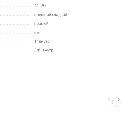
21 кВт
внешний гладкий
правый
нет
1" внутр
3/8" внутр