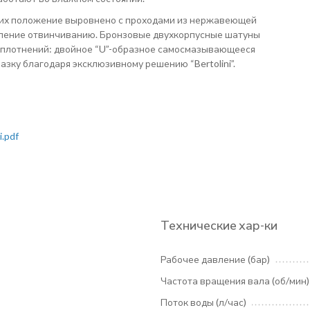
их положение выровнено с проходами из нержавеющей
вление отвинчиванию. Бронзовые двухкорпусные шатуны
уплотнений: двойное “U”-образное самосмазывающееся
зку благодаря эксклюзивному решению “Bertolini”.
.pdf
Технические хар-ки
Рабочее давление (бар)
Частота вращения вала (об/мин)
Поток воды (л/час)