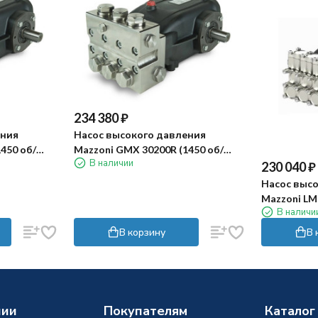
234 380
₽
ения
Насос высокого давления
450 об/
Mazzoni GMX 30200R (1450 об/
В наличии
мин)
230 040
₽
Насос выс
Mazzoni LM 
В наличи
мин)
В корзину
В 
нии
Покупателям
Каталог