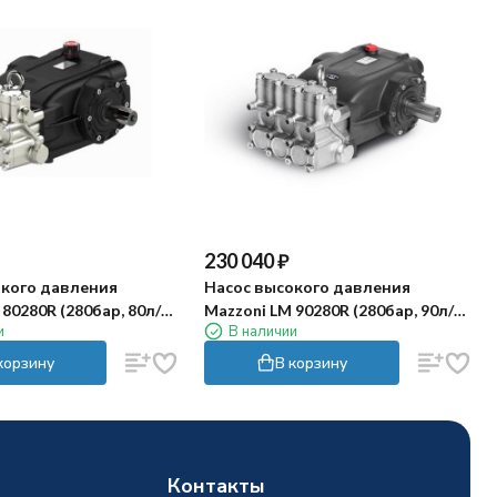
230 040
₽
окого давления
Насос высокого давления
80280R (280бар, 80л/
Mazzoni LM 90280R (280бар, 90л/
и
В наличии
мин, 1450об/мин)
корзину
В корзину
Контакты