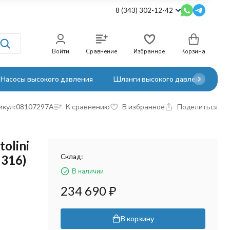
8 (343) 302-12-42
Войти
Сравнение
Избранное
Корзина
Насосы высокого давления
Шланги высокого давления
икул:
08107297A
К сравнению
В избранное
Поделиться
olini
Склад:
 316)
В наличии
234 690
₽
В корзину