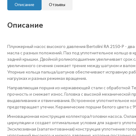
Описание
Отзывы
Описание
Плунжерн
ый насос высокого давления Bertolini RA 2150-P - д
масла с разных положений. Паз под уплотнительное кольцо в 
задней крышки. Двойной роликоподшипник увеличивает срок с
увеличенного сечения снижает трение между шатуном и валом
Упорные кольца пальца/шатунов обеспечивают исправную раб
нагрузках и разных режимах вращения.
Направляющая поршня из нержавеющей стали с обработкой Te
прочность и снижает износ. Головка с высокой механической п
выдавливания и отвинчивания. Встроенное уплотнительное ко
предотвращает утечки. Керамические поршни белого цвета с 9
Инновационная конструкция коллектора/головки насоса. Охла
циркуляции и создает оптимальные условия для заднего уплотне
Эксклюзивная (запатентованная) конструкция уплотнения голо
уплотнений высокого и низкого давления, которые постоянно 