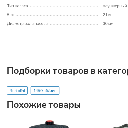
Тип насоса
плунжерный
Вес
21 кг
Диаметр вала насоса
30 мм
Подборки товаров в катег
Bertolini
1450 об/мин
Похожие товары