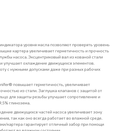
ва индикатора уровня масла позволяют проверять уровень
крышке картера увеличивает герметичность и прочность
лужбы насоса. Эксцентриковый вал из кованой стали
 и улучшает охлаждение движущихся элементов.
оту с нужными допусками даже при разных рабочих
nifer® повышает герметичность, увеличивает
рочностью из стали. Заглушка клапанов с защитой от
льцо для защиты резьбы улучшает сопротивление и
9,5% глинозема.
ждение движущихся частей насоса увеличивает зону
ния, так как оно всегда работает во влажной среде.
вки/картера гарантирует отличный забор при помощи
работают во влажном состоянии.