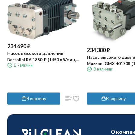
234 690
₽
234 380
₽
Насос высокого давления
Насос высокого давл
Bertolini RA 1850-P (1450 об/мин,
Mazzoni GMX 40170R (1
В наличии
сталь 316)
В наличии
мин)
В корзину
В корзину
О компа