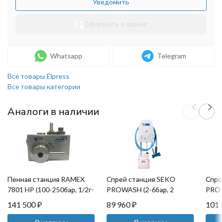
Уведомить
Оформить в лизинг
Whatsapp
Telegram
Все товары Elpress
Все товары категории
Аналоги в наличии
Пенная станция RAMEX
Спрей станция SEKO
Спре
7801 HP (100-250бар, 1/2г-
PROWASH (2-6бар, 2
PROW
г, сж.возд, 1 хим.ср)
хим.ср, шланг 15 м)
защи
141 500
₽
89 960
₽
101
без 