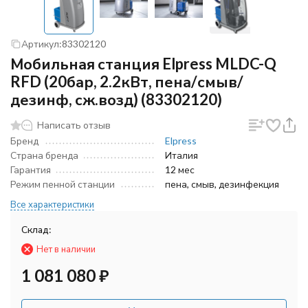
Артикул:
83302120
Мобильная станция Elpress MLDC-Q
RFD (20бар, 2.2кВт, пена/смыв/
дезинф, сж.возд) (83302120)
Написать отзыв
Бренд
Elpress
Страна бренда
Италия
Гарантия
12 мес
Режим пенной станции
пена, смыв, дезинфекция
Все характеристики
Склад:
Нет в наличии
1 081 080
₽