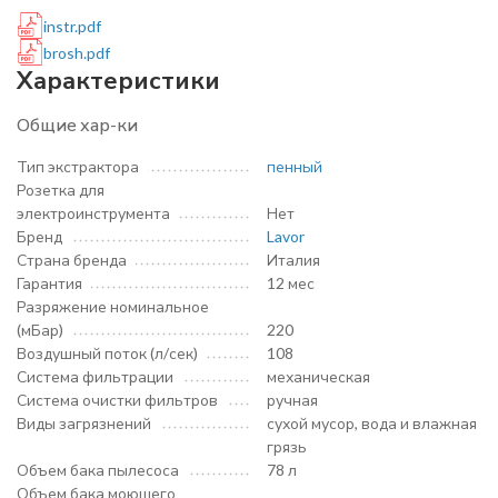
instr.pdf
brosh.pdf
Характеристики
Общие хар-ки
Тип экстрактора
пенный
Розетка для
электроинструмента
Нет
Бренд
Lavor
Страна бренда
Италия
Гарантия
12 мес
Разряжение номинальное
(мБар)
220
Воздушный поток (л/сек)
108
Система фильтрации
механическая
Система очистки фильтров
ручная
Виды загрязнений
сухой мусор, вода и влажная
грязь
Объем бака пылесоса
78 л
Объем бака моющего