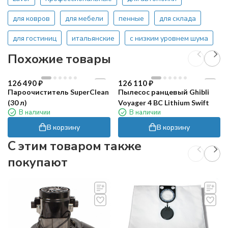
для ковров
для мебели
пенные
для склада
для гостиниц
итальянские
с низким уровнем шума
Похожие товары
126 490
₽
126 110
₽
Пароочиститель SuperClean
Пылесос ранцевый Ghibli
(30 л)
Voyager 4 BC Lithium Swift
В наличии
В наличии
В корзину
В корзину
C этим товаром также
покупают