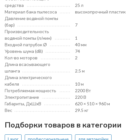
средства
25 л
Материал бака пылесоса
высокопрочный пластик
Давление водяной помпы
(бар)
7
Производительность
водяной помпы (л/мин)
1
Входной патрубок Ø
40 мм
Уровень шума (dB)
74
Кол-во моторов
2
Длина всасывающего
шланга
2.5 м
Длина электрического
кабеля
10 м
Потребляемая мощность
2200 Вт
Электропитание
220 В
Габариты, ДхШхВ
620 × 510 × 960 м
Вес
29.5 кг
Подборки товаров в категории
Lavor
профессиональные
для автомойки