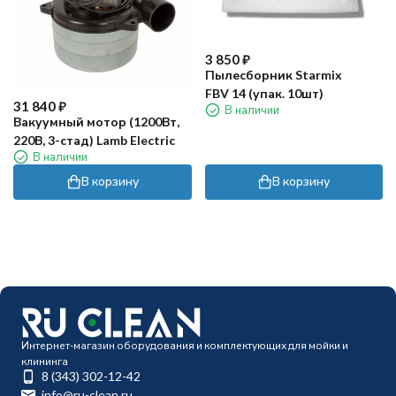
3 850
₽
Пылесборник Starmix
FBV 14 (упак. 10шт)
31 840
₽
В наличии
Вакуумный мотор (1200Вт,
220В, 3-стад) Lamb Electric
В наличии
В корзину
В корзину
Интернет-магазин оборудования и комплектующих для мойки и
клининга
8 (343) 302-12-42
info@ru-clean.ru