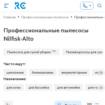
Главная
Профессиональные пылесосы
Профессиональные п
Профессиональные пылесосы
Nilfisk-Alto
182
Пылесосы для сухой уборки
Пылеводососы для сухой
Часто ищут:
циклонные
безмешковые
аккумуляторные
немец
Назначение:
для золы
для бассейна
для автомойки
для гости