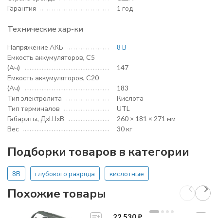
Гарантия
1 год
Технические хар-ки
Напряжение АКБ
8 В
Емкость аккумуляторов, C5
(Ач)
147
Емкость аккумуляторов, C20
(Ач)
183
Тип электролита
Кислота
Тип терминалов
UTL
Габариты, ДхШхВ
260 × 181 × 271 мм
Вес
30 кг
Подборки товаров в категории
8В
глубокого разряда
кислотные
Похожие товары
22 530
₽